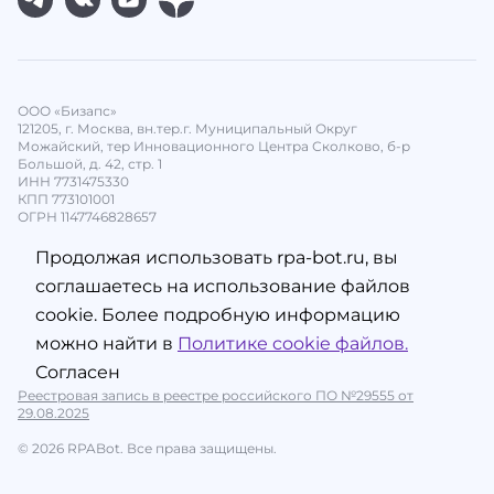
ООО «Бизапс»
121205, г. Москва, вн.тер.г. Муниципальный Округ
Можайский, тер Инновационного Центра Сколково, б-р
Большой, д. 42, стр. 1
ИНН 7731475330
КПП 773101001
ОГРН 1147746828657
Продолжая использовать rpa-bot.ru, вы
соглашаетесь на использование файлов
cookie. Более подробную информацию
можно найти в
Политике cookie файлов.
Согласен
Реестровая запись в реестре российского ПО №29555 от
29.08.2025
© 2026 RPABot. Все права защищены.