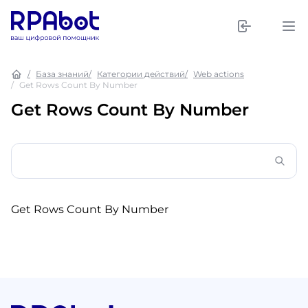
База знаний
Категории действий
Web actions
Get Rows Count By Number
Get Rows Count By Number
Get Rows Count By Number