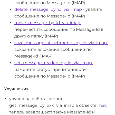
сообщение по Message-Id (IMAP)
delete_message_by_id_via_imap
- удалить
сообщение по Message-Id (IMAP)
move_message_by_id_via_imap
-
переместить сообщение по Message-Id в
другую папку (IMAP)
save_message_attachments_by_id_via_imap
-
сохранить вложения сообщения по
Message-Id (IMAP)
set_message_readed_by_id_via_imap
-
изменить статус "прочитанности"
сообщения по Message-Id (IMAP)
Улучшения
улучшена работа команд
get_message_by_xxx_via_imap в объекте
mail
,
теперь возвращают также Message-Id и