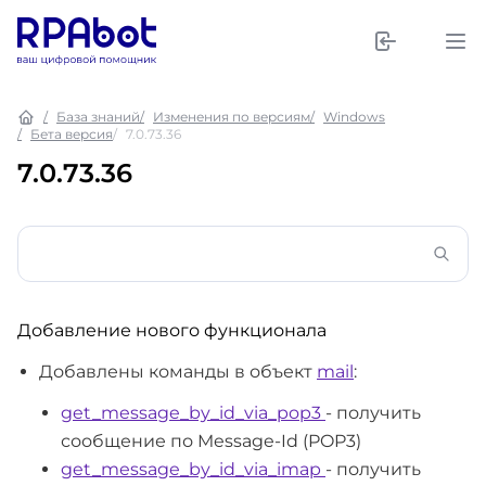
База знаний
Изменения по версиям
Windows
Бета версия
7.0.73.36
7.0.73.36
Добавление нового функционала
Добавлены команды в объект
mail
:
get_message_by_id_via_pop3
- получить
сообщение по Message-Id (POP3)
get_message_by_id_via_imap
- получить