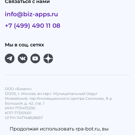
Связаться с нами
info@biz-apps.ru
+7 (499) 490 11 08
Мы в соц. сетях
ООО «Бизапс»
121205, г. Москва, вн.тер.г. Муниципальный Округ
Можайский, тер Инновационного Центра Сколково, б-р
Большой, д. 42, стр. 1
ИНН 7731475330
КПП 773101001
ОГРН 1147746828657
Продолжая использовать rpa-bot.ru, вы