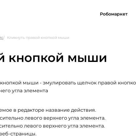
Робомаркет
йс
Кликнуть правой кнопкой мыши
й кнопкой мыши
й кнопкой мыши
- эмулировать щелчок правой кнопк
него угла элемента
емое в редакторе название действия.
сительно левого верхнего угла элемента.
сительно левого верхнего угла элемента.
веб-страницы.