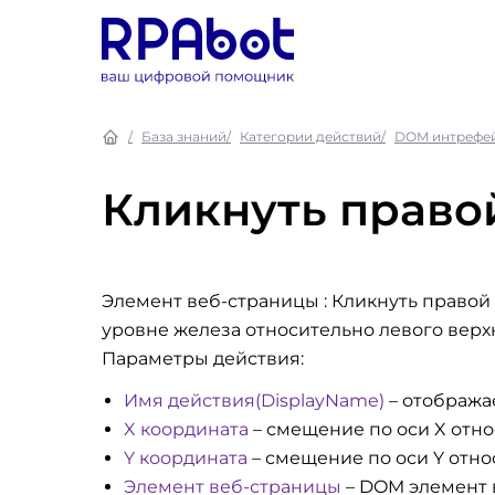
База знаний
Категории действий
DOM интрефе
Кликнуть право
Элемент веб-страницы : Кликнуть право
уровне железа относительно левого верх
Параметры действия:
Имя действия(DisplayName)
– отобража
X координата
– смещение по оси X отно
Y координата
– смещение по оси Y отно
Элемент веб-страницы
– DOM элемент 