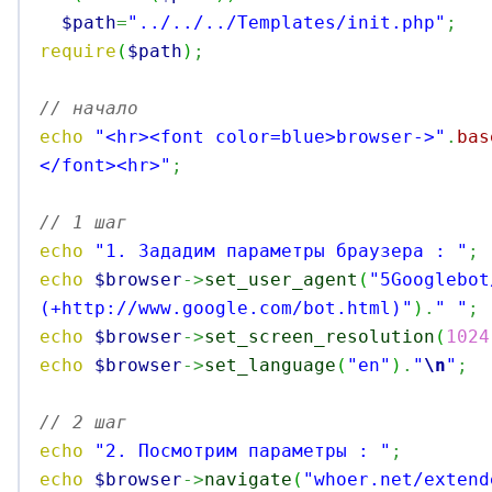
$path
=
"../../../Templates/init.php"
;
require
(
$path
)
;
// начало
echo
"<hr><font color=blue>browser->"
.
bas
</font><hr>"
;
// 1 шаг
echo
"1. Зададим параметры браузера : "
;
echo
$browser
->
set_user_agent
(
"5Googlebot
(+http://www.google.com/bot.html)"
)
.
" "
;
echo
$browser
->
set_screen_resolution
(
1024
echo
$browser
->
set_language
(
"en"
)
.
"
\n
"
;
// 2 шаг
echo
"2. Посмотрим параметры : "
;
echo
$browser
->
navigate
(
"whoer.net/extend