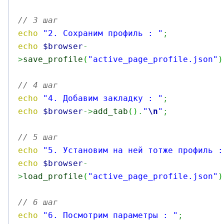
// 3 шаг
echo
"2. Сохраним профиль : "
;
echo
$browser
-
>
save_profile
(
"active_page_profile.json"
)
// 4 шаг
echo
"4. Добавим закладку : "
;
echo
$browser
->
add_tab
(
)
.
"
\n
"
;
// 5 шаг
echo
"5. Установим на ней тотже профиль :
echo
$browser
-
>
load_profile
(
"active_page_profile.json"
)
// 6 шаг
echo
"6. Посмотрим параметры : "
;