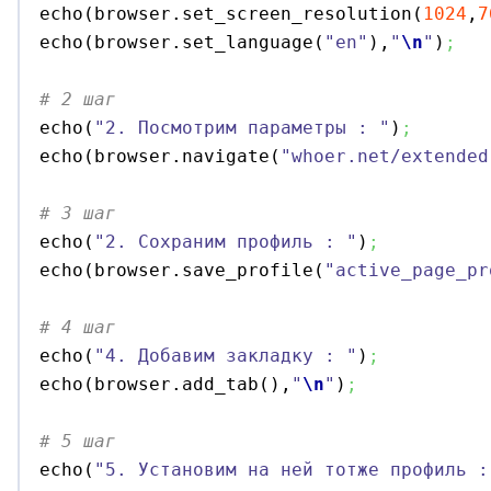
echo
(
browser.
set_screen_resolution
(
1024
,
7
echo
(
browser.
set_language
(
"en"
)
,
"
\n
"
)
;
# 2 шаг

echo
(
"2. Посмотрим параметры : "
)
;
echo
(
browser.
navigate
(
"whoer.net/extended
# 3 шаг

echo
(
"2. Сохраним профиль : "
)
;
echo
(
browser.
save_profile
(
"active_page_pr
# 4 шаг

echo
(
"4. Добавим закладку : "
)
;
echo
(
browser.
add_tab
(
)
,
"
\n
"
)
;
# 5 шаг

echo
(
"5. Установим на ней тотже профиль :