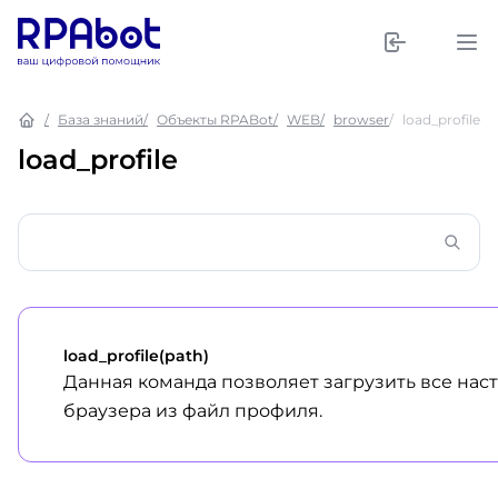
База знаний
Объекты RPABot
WEB
browser
load_profile
load_profile
load_profile(path)
Данная команда позволяет загрузить все на
браузера из файл профиля.