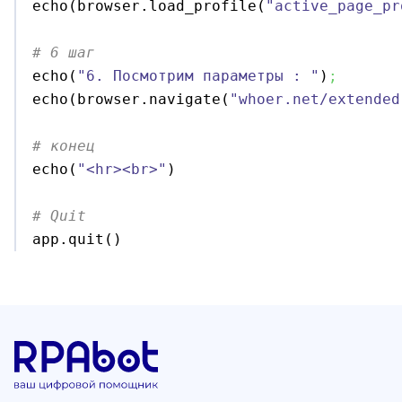
echo
(
browser.
load_profile
(
"active_page_pr
# 6 шаг

echo
(
"6. Посмотрим параметры : "
)
;
echo
(
browser.
navigate
(
"whoer.net/extended
# конец

echo
(
"<hr><br>"
)
# Quit

app.
quit
(
)