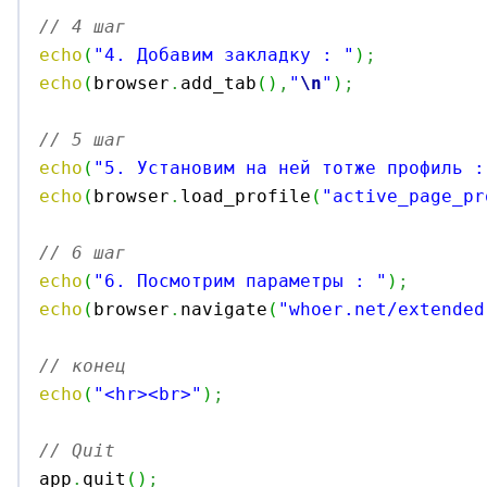
// 4 шаг
echo
(
"4. Добавим закладку : "
)
;
echo
(
browser
.
add_tab
(
)
,
"
\n
"
)
;
// 5 шаг
echo
(
"5. Установим на ней тотже профиль :
echo
(
browser
.
load_profile
(
"active_page_pr
// 6 шаг
echo
(
"6. Посмотрим параметры : "
)
;
echo
(
browser
.
navigate
(
"whoer.net/extended
// конец
echo
(
"<hr><br>"
)
;
// Quit

app
.
quit
(
)
;