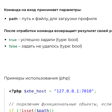
Команда на вход принимает параметры:
– путь к файлу, для загрузки профиля
path
После отработки команда возвращает результат своей р
– успешно задали (type: bool)
true
– задать не удалось (type: bool)
false
Примеры использования (php)
<?php
$xhe_host
=
"127.0.0.1:7010"
;
// подключим функциональные объекты, если
if
(
!
isset
(
$path
)
)