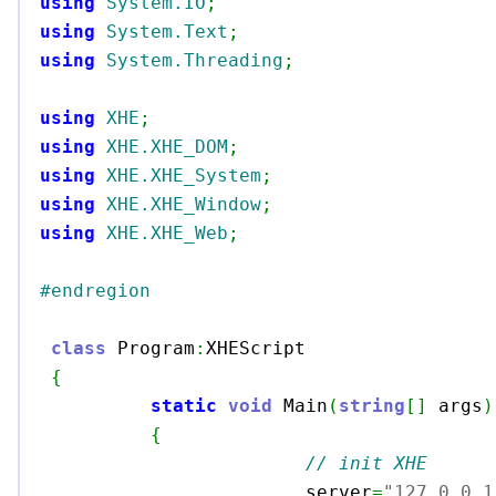
using
System.IO
;
using
System.Text
;
using
System.Threading
;
using
XHE
;
using
XHE.XHE_DOM
;
using
XHE.XHE_System
;
using
XHE.XHE_Window
;
using
XHE.XHE_Web
;
#endregion
class
 Program
:
XHEScript

{
static
void
 Main
(
string
[
]
 args
)
{
// init XHE
			server
=
"127.0.0.1