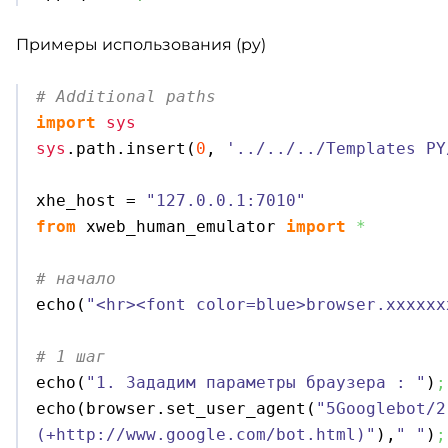
Примеры использования (py)
# Additional paths
import
sys
sys
.
path
.
insert
(
0
, 
'../../../Templates PY
xhe_host = 
"127.0.0.1:7010"
from
 xweb_human_emulator 
import
*
# начало

echo
(
"<hr><font color=blue>browser.xxxxxx
# 1 шаг

echo
(
"1. Зададим параметры браузера : "
)
;
echo
(
browser.
set_user_agent
(
"5Googlebot/2
(+http://www.google.com/bot.html)"
)
,
" "
)
;