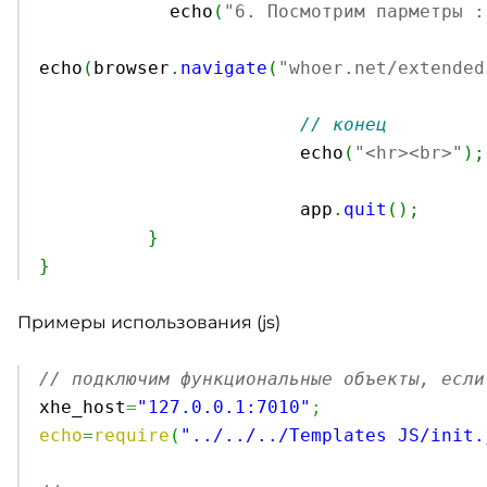
            echo
(
"6. Посмотрим парметры :
echo
(
browser
.
navigate
(
"whoer.net/extended
// конец
			echo
(
"<hr><br>"
)
;
			app
.
quit
(
)
;
}
}
Примеры использования (js)
// подключим функциональные объекты, если

xhe_host
=
"127.0.0.1:7010"
;
echo
=
require
(
"../../../Templates JS/init.