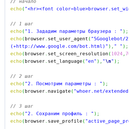
// начало
echo
(
"<hr><font color=blue>browser.set_wi
// 1 шаг
echo
(
"1. Зададим параметры браузера : "
)
;
echo
(
browser
.
set_user_agent
(
"5Googlebot/2
(+http://www.google.com/bot.html)"
)
,
" "
)
;
echo
(
browser
.
set_screen_resolution
(
1024
,
7
echo
(
browser
.
set_language
(
"en"
)
,
"
\n
"
)
;
// 2 шаг
echo
(
"2. Посмотрим параметры : "
)
;
echo
(
browser
.
navigate
(
"whoer.net/extended
// 3 шаг
echo
(
"2. Сохраним профиль : "
)
;
echo
(
browser
.
save_profile
(
"active_page_pr