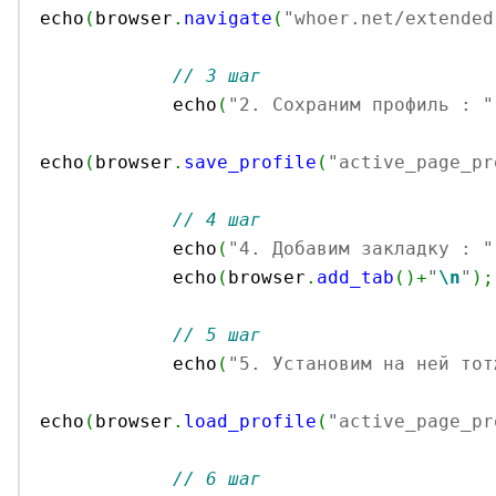
echo
(
browser
.
navigate
(
"whoer.net/extended
// 3 шаг
            echo
(
"2. Сохраним профиль : "
echo
(
browser
.
save_profile
(
"active_page_pr
// 4 шаг
            echo
(
"4. Добавим закладку : "
            echo
(
browser
.
add_tab
(
)
+
"
\n
"
)
;
// 5 шаг
            echo
(
"5. Установим на ней тот
echo
(
browser
.
load_profile
(
"active_page_pr
// 6 шаг