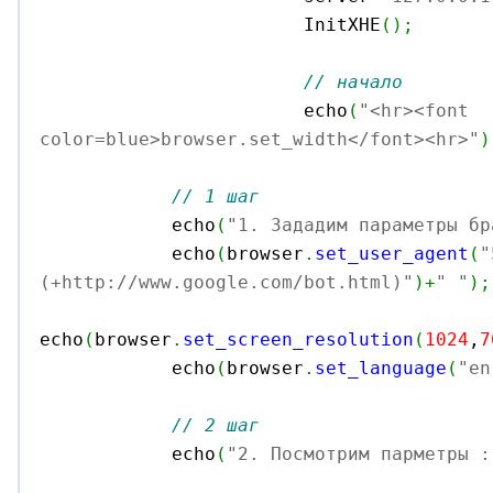
			InitXHE
(
)
;
// начало
			echo
(
"<hr><font 
color=blue>browser.set_width</font><hr>"
)
// 1 шаг
            echo
(
"1. Зададим параметры бр
            echo
(
browser
.
set_user_agent
(
"
(+http://www.google.com/bot.html)"
)
+
" "
)
;
echo
(
browser
.
set_screen_resolution
(
1024
,
7
            echo
(
browser
.
set_language
(
"en
// 2 шаг
            echo
(
"2. Посмотрим парметры :