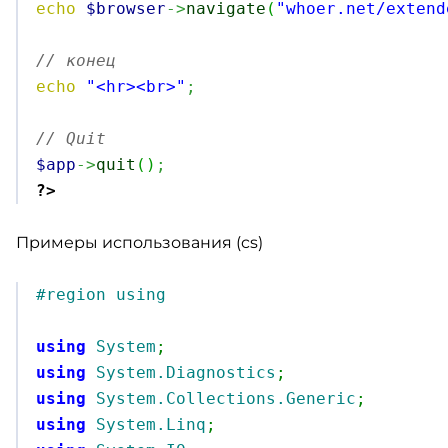
echo
$browser
->
navigate
(
"whoer.net/extend
// конец
echo
"<hr><br>"
;
// Quit
$app
->
quit
(
)
;
?>
Примеры использования (cs)
#region using
using
System
;
using
System.Diagnostics
;
using
System.Collections.Generic
;
using
System.Linq
;