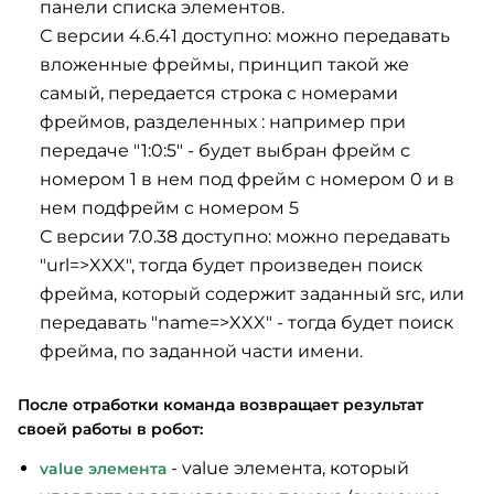
панели списка элементов.
С версии 4.6.41 доступно: можно передавать
вложенные фреймы, принцип такой же
самый, передается строка с номерами
фреймов, разделенных : например при
передаче "1:0:5" - будет выбран фрейм с
номером 1 в нем под фрейм с номером 0 и в
нем подфрейм с номером 5
С версии 7.0.38 доступно: можно передавать
"url=>XXX", тогда будет произведен поиск
фрейма, который содержит заданный src, или
передавать "name=>XXX" - тогда будет поиск
фрейма, по заданной части имени.
После отработки команда возвращает результат
своей работы в робот:
- value элемента, который
value элемента