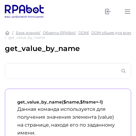
База знаний
Объекты RPABot
DOM
DOM общее для всех
get_value_by_name
get_value_by_name
get_value_by_name($name,$frame=-1)
Данная команда используется для
получения значения элемента (value)
на странице, находя его по заданному
имени.