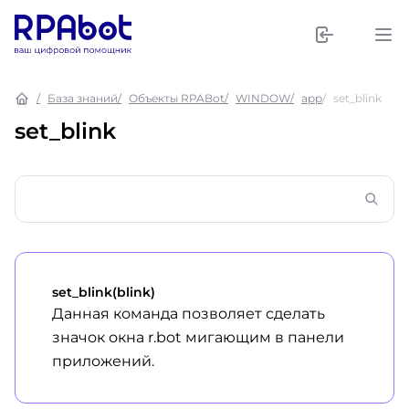
База знаний
Объекты RPABot
WINDOW
app
set_blink
set_blink
set_blink(blink)
Данная команда позволяет сделать
значок окна r.bot мигающим в панели
приложений.