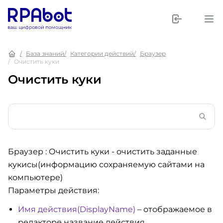
База знаний
Категории действий
Браузер
Очистить куки
Очистить куки
Браузер : Очистить куки
- очистить заданные
кукисы(информацию сохраняемую сайтами на
компьютере)
Параметры действия:
Имя действия(DisplayName)
– отображаемое в
редакторе название действия.