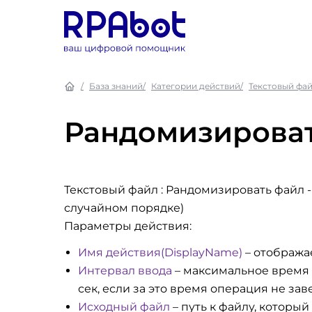
База знаний
Категории действий
Текстовый фа
Рандомизирова
Текстовый файл : Рандомизировать файл
-
случайном порядке)
Параметры действия:
Имя действия(DisplayName)
– отобража
Интервал ввода
– максимальное время н
сек, если за это время операция не за
Исходный файл
– путь к файлу, которы