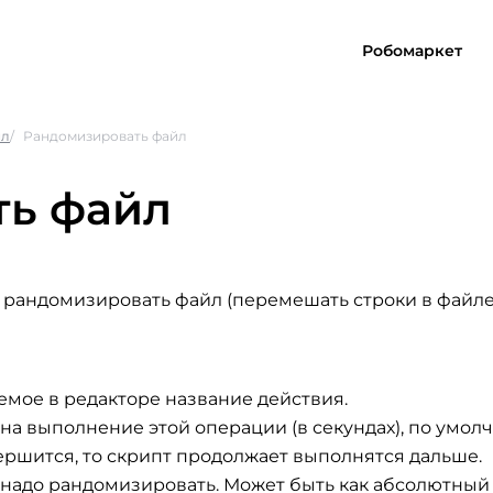
Робомаркет
йл
Рандомизировать файл
ть файл
 рандомизировать файл (перемешать строки в файле
емое в редакторе название действия.
а выполнение этой операции (в секундах), по умолч
вершится, то скрипт продолжает выполнятся дальше.
й надо рандомизировать. Может быть как абсолютный 