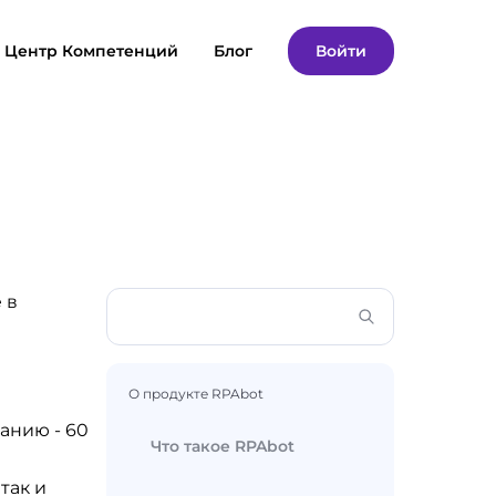
Центр Компетенций
Блог
Войти
 в
О продукте RPAbot
анию - 60
Что такое RPAbot
так и