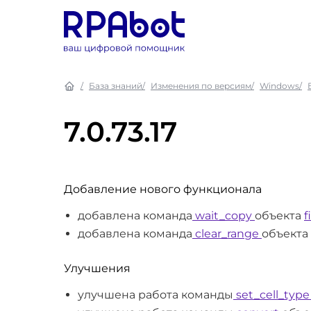
База знаний
Изменения по версиям
Windows
7.0.73.17
Добавление нового функционала
добавлена команда
wait_copy
объекта
f
добавлена команда
clear_range
объекта
Улучшения
улучшена работа команды
set_cell_typ