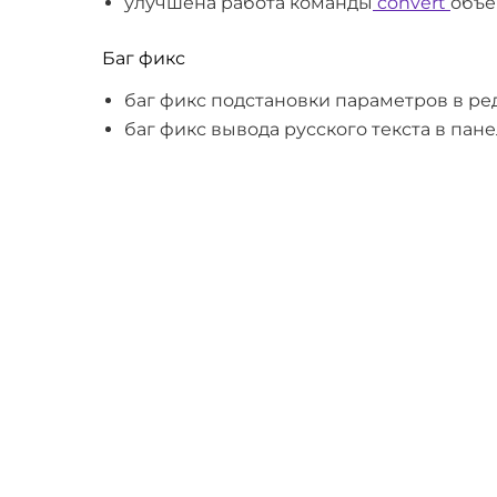
улучшена работа команды
convert
объе
Баг фикс
баг фикс подстановки параметров в ре
баг фикс вывода русского текста в пан