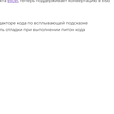
кта
excel
, теперь поддерживает конвертацию в xlsb
дакторе кода по всплывающей подсказке
ель отладки при выполнении питон кода