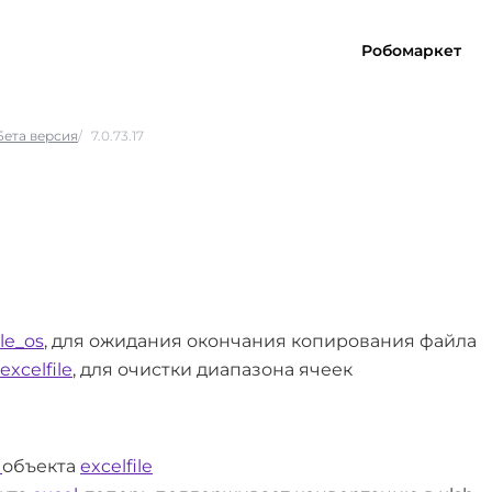
Робомаркет
Бета версия
7.0.73.17
ile_os
, для ожидания окончания копирования файла
excelfile
, для очистки диапазона ячеек
e
объекта
excelfile