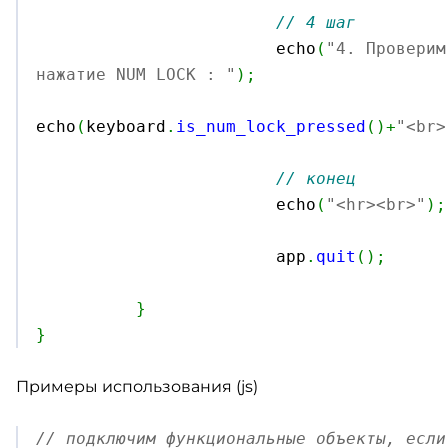
// 4 шаг
			echo
(
"4. Проверим
нажатие NUM LOCK : "
)
;
echo
(
keyboard
.
is_num_lock_pressed
(
)
+
"<br>
// конец
			echo
(
"<hr><br>"
)
;
			app
.
quit
(
)
;
}
}
Примеры использования (js)
// подключим функциональные объекты, если