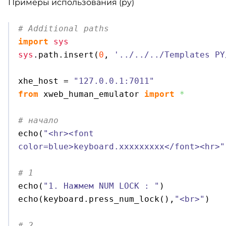
Примеры использования (py)
# Additional paths
import
sys
sys
.
path
.
insert
(
0
, 
'../../../Templates PY
xhe_host = 
"127.0.0.1:7011"
from
 xweb_human_emulator 
import
*
# начало

echo
(
"<hr><font 
color=blue>keyboard.xxxxxxxxx</font><hr>"
# 1 

echo
(
"1. Нажмем NUM LOCK : "
)
echo
(
keyboard.
press_num_lock
(
)
,
"<br>"
)
# 2 