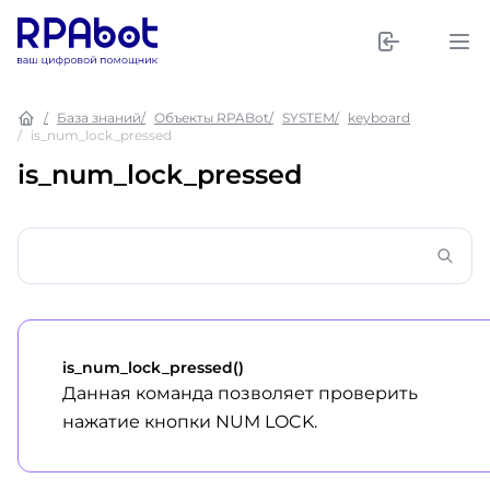
База знаний
Объекты RPABot
SYSTEM
keyboard
is_num_lock_pressed
is_num_lock_pressed
is_num_lock_pressed()
Данная команда позволяет проверить
нажатие кнопки NUM LOCK.