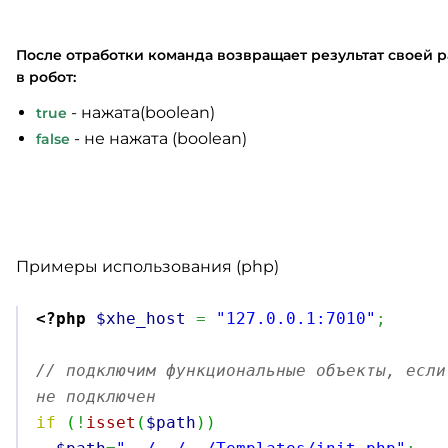
После отработки команда возвращает результат своей 
в робот:
- нажата(boolean)
true
- не нажата (boolean)
false
Примеры использования (php)
<?php
$xhe_host
=
"127.0.0.1:7010"
;
// подключим функциональные объекты, если
не подключен
if
(
!
isset
(
$path
)
)