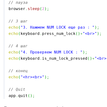
// пауза

browser
.
sleep
(
2
)
;
// 3 шаг
echo
(
"3. Нажмем NUM LOCK еще раз : "
)
;
echo
(
keyboard
.
press_num_lock
(
)
+
"<br>"
)
;
// 4 шаг
echo
(
"4. Проверяем NUM LOCK : "
)
;
echo
(
keyboard
.
is_num_lock_pressed
(
)
+
"<br>
// конец
echo
(
"<hr><br>"
)
;
// Quit

app
.
quit
(
)
;