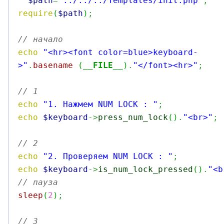
$path
=
"../../../Templates/init.php"
;
require
(
$path
)
;
// начало
echo
"<hr><font color=blue>keyboard-
>"
.
basename
(
__FILE__
)
.
"</font><hr>"
;
// 1 
echo
"1. Нажмем NUM LOCK : "
;
echo
$keyboard
->
press_num_lock
(
)
.
"<br>"
;
// 2 
echo
"2. Проверяем NUM LOCK : "
;
echo
$keyboard
->
is_num_lock_pressed
(
)
.
"<b
// пауза
sleep
(
2
)
;
// 3 