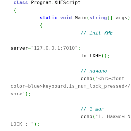
class
 Program
:
XHEScript

{
static
void
 Main
(
string
[
]
 args
)
{
// init XHE
server
=
"127.0.0.1:7010"
;
			InitXHE
(
)
;
// начало
			echo
(
"<hr><font 
color=blue>keyboard.is_num_lock_pressed</
<hr>"
)
;
// 1 шаг
			echo
(
"1. Нажмем N
LOCK : "
)
;