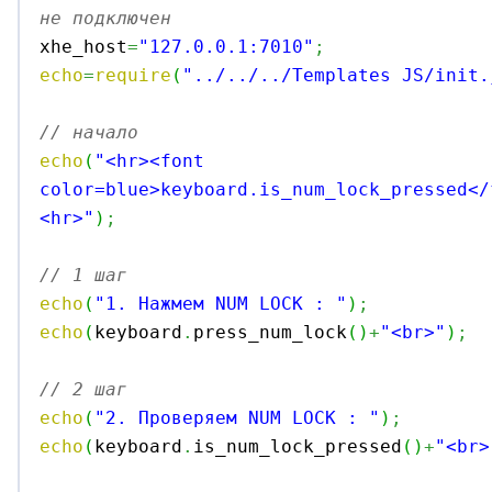
не подключен

xhe_host
=
"127.0.0.1:7010"
;
echo
=
require
(
"../../../Templates JS/init.
// начало
echo
(
"<hr><font 
color=blue>keyboard.is_num_lock_pressed</
<hr>"
)
;
// 1 шаг
echo
(
"1. Нажмем NUM LOCK : "
)
;
echo
(
keyboard
.
press_num_lock
(
)
+
"<br>"
)
;
// 2 шаг
echo
(
"2. Проверяем NUM LOCK : "
)
;
echo
(
keyboard
.
is_num_lock_pressed
(
)
+
"<br>