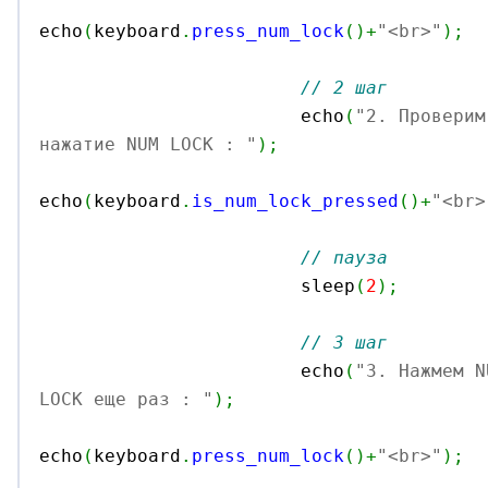
echo
(
keyboard
.
press_num_lock
(
)
+
"<br>"
)
;
// 2 шаг
			echo
(
"2. Проверим
нажатие NUM LOCK : "
)
;
echo
(
keyboard
.
is_num_lock_pressed
(
)
+
"<br>
// пауза
			sleep
(
2
)
;
// 3 шаг
			echo
(
"3. Нажмем N
LOCK еще раз : "
)
;
echo
(
keyboard
.
press_num_lock
(
)
+
"<br>"
)
;