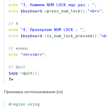
echo
"3. Нажмем NUM LOCK еще раз : "
;
echo
$keyboard
->
press_num_lock
(
)
.
"<br>"
;
// 4 
echo
"4. Проверяем NUM LOCK : "
;
echo
$keyboard
->
is_num_lock_pressed
(
)
.
"<b
// конец
echo
"<hr><br>"
;
// Quit
$app
->
quit
(
)
;
?>
Примеры использования (cs)
#region using