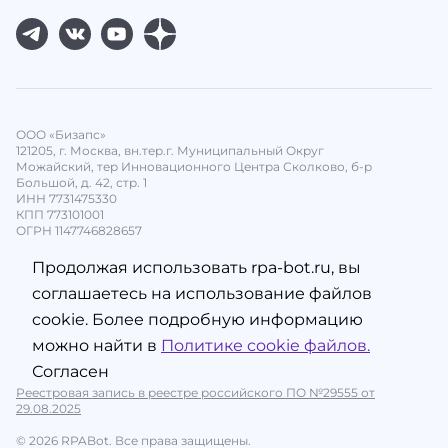
ООО «Бизапс»
121205, г. Москва, вн.тер.г. Муниципальный Округ
Можайский, тер Инновационного Центра Сколково, б-р
Большой, д. 42, стр. 1
ИНН 7731475330
КПП 773101001
ОГРН 1147746828657
Продолжая использовать rpa-bot.ru, вы
соглашаетесь на использование файлов
cookie. Более подробную информацию
можно найти в
Политике cookie файлов.
Согласен
Реестровая запись в реестре российского ПО №29555 от
29.08.2025
© 2026 RPABot. Все права защищены.