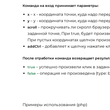
Команда на вход принимает параметры:
– x - координата точки, куда надо пер
x
– y - координата точки, куда надо пер
y
– прокручивать ли скролл браузера
scroll
заданной точке, При true, будет прои
При пустых координатах щелчок произв
– добавляет к щелчку нажатие кл
addCtrl
После отработки команда возвращает результа
– успешно произвели клик в заданно
true
– операция не произведена (type: b
false
Примеры использования (php)