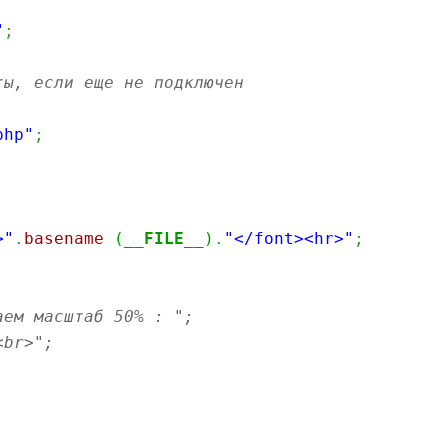
"
;
ты, если еще не подключен
php"
;
>"
.
basename
(
__FILE__
)
.
"</font><hr>"
;
аем масштаб 50% : ";
<br>";