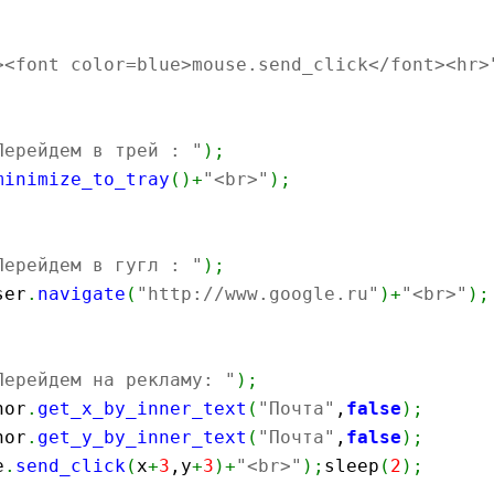
><font color=blue>mouse.send_click</font><hr>
Перейдем в трей : "
)
;
minimize_to_tray
(
)
+
"<br>"
)
;
Перейдем в гугл : "
)
;
ser
.
navigate
(
"http://www.google.ru"
)
+
"<br>"
)
;
Перейдем на рекламу: "
)
;
hor
.
get_x_by_inner_text
(
"Почта"
,
false
)
;
hor
.
get_y_by_inner_text
(
"Почта"
,
false
)
;
e
.
send_click
(
x
+
3
,y
+
3
)
+
"<br>"
)
;
sleep
(
2
)
;