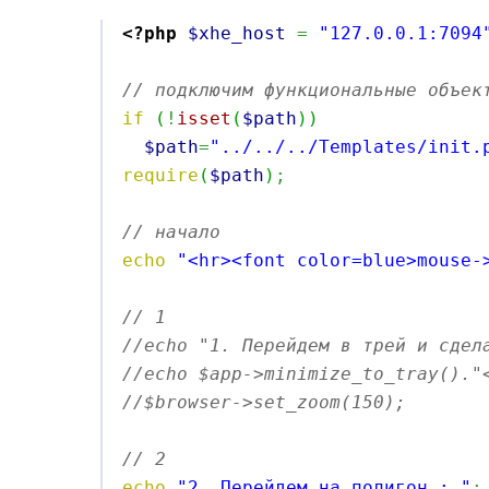
<?php
$xhe_host
=
"127.0.0.1:7094
// подключим функциональные объек
if
(
!
isset
(
$path
)
)
$path
=
"../../../Templates/init.
require
(
$path
)
;
// начало
echo
"<hr><font color=blue>mouse-
// 1 
//echo "1. Перейдем в трей и сдел
//echo $app->minimize_to_tray()."
//$browser->set_zoom(150);
// 2 
echo
"2. Перейдем на полигон : "
;