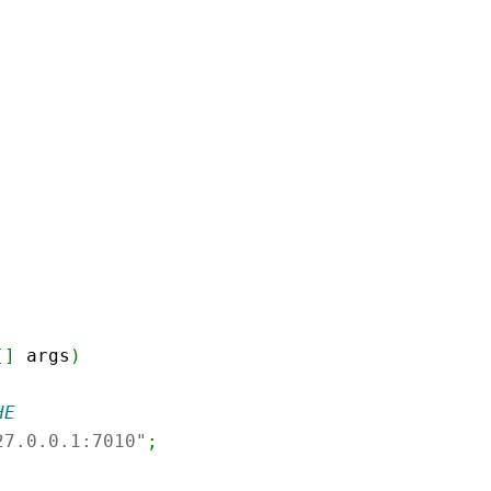
[
]
 args
)
HE
27.0.0.1:7010"
;
;