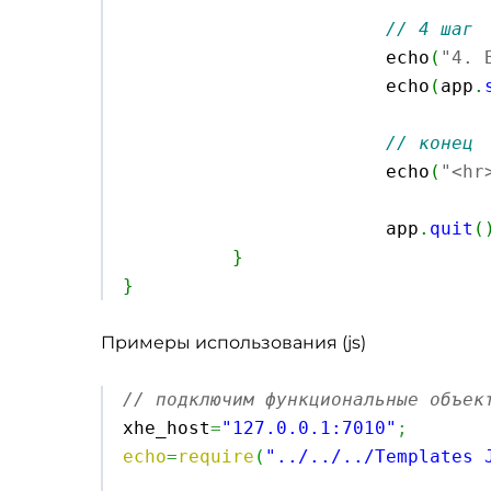
// 4 шаг
			echo
(
"4. 
			echo
(
app
.
// конец
			echo
(
"<hr
			app
.
quit
(
}
}
Примеры использования (js)
// подключим функциональные объек

xhe_host
=
"127.0.0.1:7010"
;
echo
=
require
(
"../../../Templates 