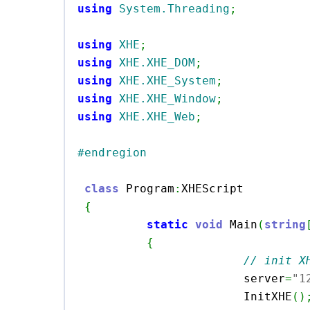
using
System.Threading
;
using
XHE
;
using
XHE.XHE_DOM
;
using
XHE.XHE_System
;
using
XHE.XHE_Window
;
using
XHE.XHE_Web
;
#endregion
class
 Program
:
XHEScript

{
static
void
 Main
(
string
{
// init X
			server
=
"1
			InitXHE
(
)