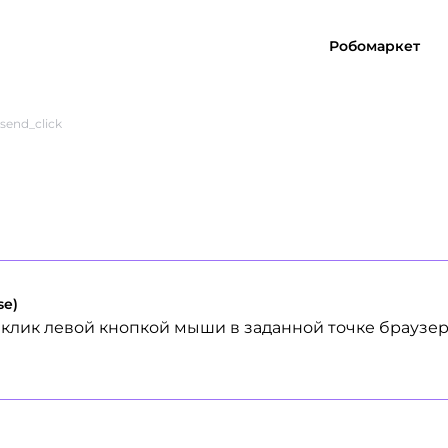
Робомаркет
send_click
se)
клик левой кнопкой мыши в заданной точке браузер