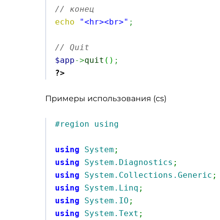
// конец
echo
"<hr><br>"
;
// Quit
$app
->
quit
(
)
;
?>
Примеры использования (cs)
#region using
using
System
;
using
System.Diagnostics
;
using
System.Collections.Generic
;
using
System.Linq
;
using
System.IO
;
using
System.Text
;