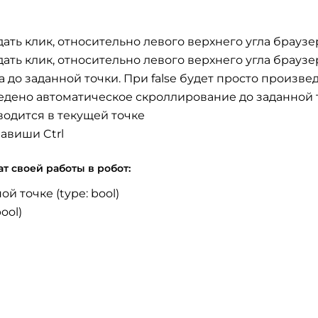
едать клик, относительно левого верхнего угла браузе
едать клик, относительно левого верхнего угла браузе
 до заданной точки. При false будет просто произве
зведено автоматическое скроллирование до заданной 
одится в текущей точке
авиши Ctrl
т своей работы в робот:
й точке (type: bool)
ool)