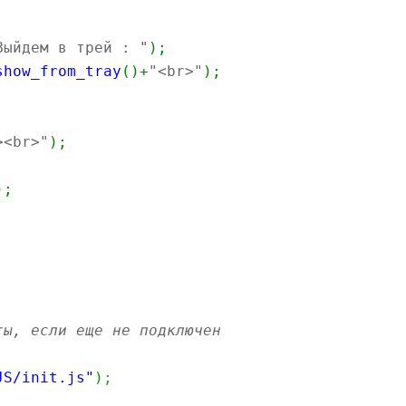
Выйдем в трей : "
)
;
show_from_tray
(
)
+
"<br>"
)
;
><br>"
)
;
)
;
ты, если еще не подключен
JS/init.js"
)
;