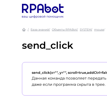
База знаний
Объекты RPABot
SYSTEM
mouse
send_click
send_click(x="", y="", scroll=true,addCtrl=fal
Данная команда позволяет передать 
даже если программа скрыта в трее.