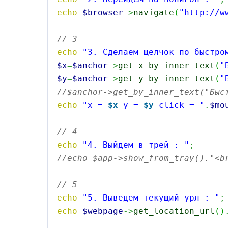
echo
$browser
->
navigate
(
"http://w
// 3 
echo
"3. Сделаем щелчок по быстро
$x
=
$anchor
->
get_x_by_inner_text
(
"
$y
=
$anchor
->
get_y_by_inner_text
(
"
//$anchor->get_by_inner_text("Быс
echo
"x = 
$x
 y = 
$y
 click = "
.
$mo
// 4 
echo
"4. Выйдем в трей : "
;
//echo $app->show_from_tray()."<b
// 5 
echo
"5. Выведем текущий урл : "
;
echo
$webpage
->
get_location_url
(
)