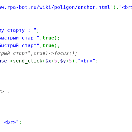
ww.rpa-bot.ru/wiki/poligon/anchor.html"
)
.
"<br
му старту : "
;
Быстрый старт"
,
true
)
;
Быстрый старт"
,
true
)
;
трый старт",true)->focus();
use
->
send_click
(
$x
+
5
,
$y
+
5
)
.
"<br>"
;
r>";
.
"<br>"
;