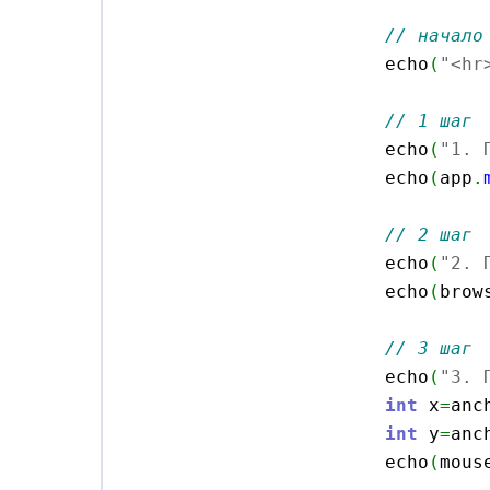
// начало
			echo
(
"<hr
// 1 шаг
			echo
(
"1. 
			echo
(
app
.
// 2 шаг
			echo
(
"2. 
			echo
(
brow
// 3 шаг
			echo
(
"3. 
int
 x
=
anc
int
 y
=
anc
			echo
(
mous