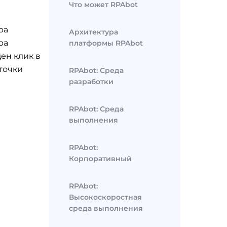
Что может RPAbot
ра
Архитектура
ра
платформы RPAbot
ден клик в
точки
RPAbot: Среда
разработки
RPAbot: Среда
выполнения
RPAbot:
Корпоративный
RPAbot:
Высокоскоростная
среда выполнения