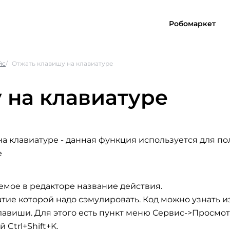
Робомаркет
йс
Отжать клавишу на клавиатуре
 на клавиатуре
на клавиатуре
- данная функция используется для п
е
емое в редакторе название действия.
атие которой надо сэмулировать. Код можно узнать и
лавиши. Для этого есть пункт меню Сервис->Просмо
Ctrl+Shift+K.