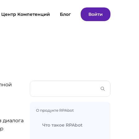
Центр Компетенций
Блог
Войти
олной
О продукте RPAbot
з диалога
Что такое RPAbot
тр