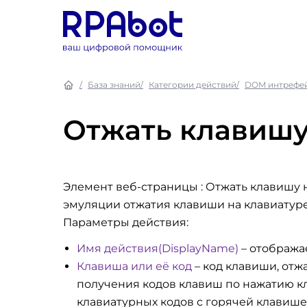
База знаний
Категории действий
DOM интрефе
Отжать клавишу
Элемент веб-страницы : Отжать клавишу 
эмуляции отжатия клавиши на клавиатур
Параметры действия:
Имя действия(DisplayName)
– отобража
Клавиша или её код
– код клавиши, отж
получения кодов клавиш по нажатию к
клавиатурных кодов с горячей клавишей 