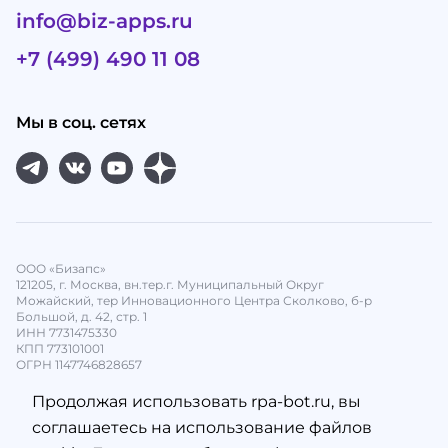
info@biz-apps.ru
+7 (499) 490 11 08
Мы в соц. сетях
ООО «Бизапс»
121205, г. Москва, вн.тер.г. Муниципальный Округ
Можайский, тер Инновационного Центра Сколково, б-р
Большой, д. 42, стр. 1
ИНН 7731475330
КПП 773101001
ОГРН 1147746828657
Продолжая использовать rpa-bot.ru, вы
соглашаетесь на использование файлов