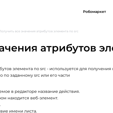
Робомаркет
Получить все значения атрибутов элемента по src
ачения атрибутов эл
бутов элемента по src
- используется для получения 
о по заданному src или его части
емое в редакторе название действия.
ром находится веб-элемент.
.
твие имени листа.