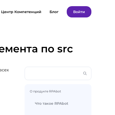
Центр Компетенций
Блог
Войти
емента по src
всех
О продукте RPAbot
Что такое RPAbot