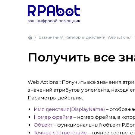
База знаний
Категории действий
Web actions
Получить все зн
Web Actions : Получить все значения атри
значений атрибутов у элемента, находя ег
Параметры действия:
Имя действия(DisplayName)
– отобража
Номер фрейма
– номер фрейма, в кото
Объект
– функциональный объект Р.Бот
Точное соответствие
– точное соответс