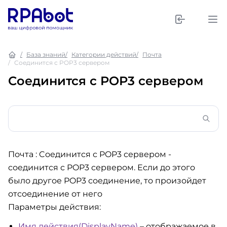
База знаний
Категории действий
Почта
Cоединится с POP3 сервером
Cоединится с POP3 сервером
Почта : Cоединится с POP3 сервером
-
соединится с POP3 сервером. Если до этого
было другое POP3 соединение, то произойдет
отсоединение от него
Параметры действия:
Имя действия(DisplayName)
– отображаемое в