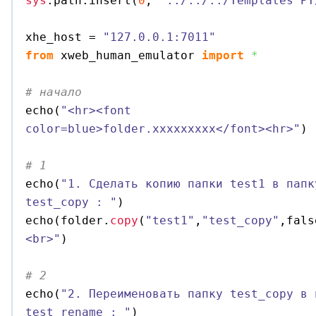
sys
.
path
.
insert
(
0
, 
'../../../Templates PY
xhe_host = 
"127.0.0.1:7011"
from
 xweb_human_emulator 
import
*
# начало

echo
(
"<hr><font 
color=blue>folder.xxxxxxxxx</font><hr>"
)
# 1 

echo
(
"1. Сделать копию папки test1 в папк
test_copy : "
)

echo
(
folder.
copy
(
"test1"
,
"test_copy"
,fals
<br>"
)
# 2 

echo
(
"2. Переименовать папку test_copy в 
test_rename : "
)