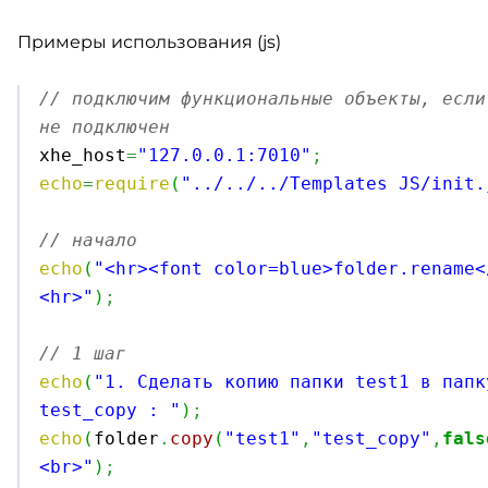
Примеры использования (js)
// подключим функциональные объекты, если
не подключен

xhe_host
=
"127.0.0.1:7010"
;
echo
=
require
(
"../../../Templates JS/init.
// начало
echo
(
"<hr><font color=blue>folder.rename<
<hr>"
)
;
// 1 шаг
echo
(
"1. Сделать копию папки test1 в папк
test_copy : "
)
;
echo
(
folder
.
copy
(
"test1"
,
"test_copy"
,
fals
<br>"
)
;