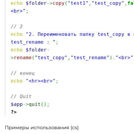
echo
$folder
->
copy
(
"test1"
,
"test_copy"
,
fa
<br>"
;
// 2 
echo
"2. Переименовать папку test_copy в 
test_rename : "
;
echo
$folder
-
>
rename
(
"test_copy"
,
"test_rename"
)
.
"<br>"
// конец
echo
"<hr><br>"
;
// Quit
$app
->
quit
(
)
;
?>
Примеры использования (cs)