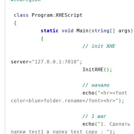
class
 Program
:
XHEScript

{
static
void
 Main
(
string
[
]
 args
)
{
// init XHE
server
=
"127.0.0.1:7010"
;
			InitXHE
(
)
;
// начало
			echo
(
"<hr><font 
color=blue>folder.rename</font><hr>"
)
;
// 1 шаг
			echo
(
"1. Сделать 
папки test1 в папку test_copy : "
)
;