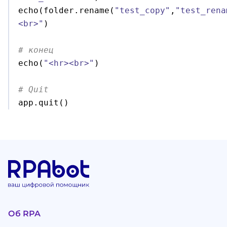

echo
(
folder.
rename
(
"test_copy"
,
"test_rena
<br>"
)
# конец

echo
(
"<hr><br>"
)
# Quit

app.
quit
(
)
Об RPA