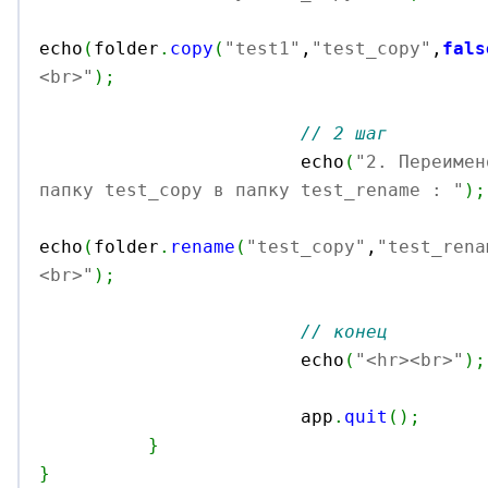
echo
(
folder
.
copy
(
"test1"
,
"test_copy"
,
fals
<br>"
)
;
// 2 шаг
			echo
(
"2. Переимен
папку test_copy в папку test_rename : "
)
;
echo
(
folder
.
rename
(
"test_copy"
,
"test_rena
<br>"
)
;
// конец
			echo
(
"<hr><br>"
)
;
			app
.
quit
(
)
;
}
}