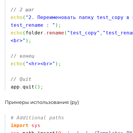
// 2 шаг
echo
(
"2. Переименовать папку test_copy в 
test_rename : "
)
;
echo
(
folder
.
rename
(
"test_copy"
,
"test_rena
<br>"
)
;
// конец
echo
(
"<hr><br>"
)
;
// Quit

app
.
quit
(
)
;
Примеры использования (py)
# Additional paths
import
sys