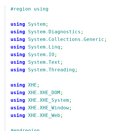
#region using
using
System
;
using
System.Diagnostics
;
using
System.Collections.Generic
;
using
System.Linq
;
using
System.IO
;
using
System.Text
;
using
System.Threading
;
using
XHE
;
using
XHE.XHE_DOM
;
using
XHE.XHE_System
;
using
XHE.XHE_Window
;
using
XHE.XHE_Web
;
#endregion