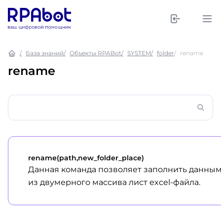
База знаний
Объекты RPABot
SYSTEM
folder
rename
rename
rename(path,new_folder_place)
Данная команда позволяет заполнить данны
из двумерного массива лист excel-файла.