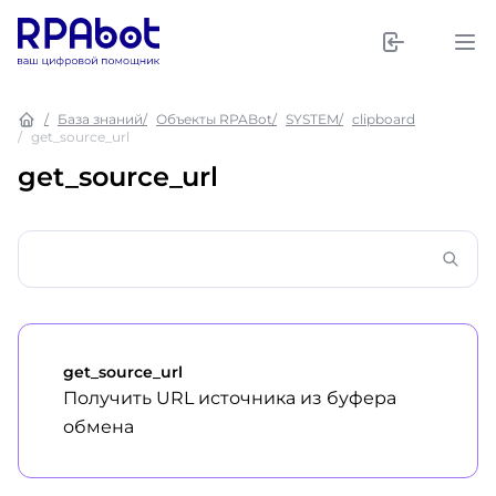
База знаний
Объекты RPABot
SYSTEM
clipboard
get_source_url
get_source_url
get_source_url
Получить URL источника из буфера
обмена