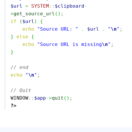
$url
=
SYSTEM
::
$clipboard
-
>
get_source_url
(
)
;
if
(
$url
)
{
echo
"Source URL: "
.
$url
.
"
\n
"
;
}
else
{
echo
"Source URL is missing
\n
"
;
}
// end
echo
"
\n
"
;
// Quit

WINDOW
::
$app
->
quit
(
)
;
?>