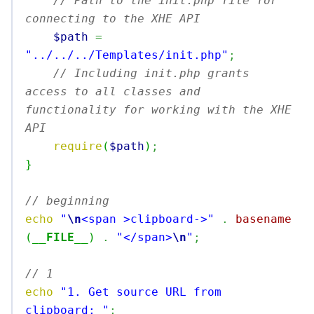
// Path to the init.php file for 
connecting to the XHE API
$path
=
"../../../Templates/init.php"
;
// Including init.php grants 
access to all classes and 
functionality for working with the XHE 
API
require
(
$path
)
;
}
// beginning
echo
"
\n
<span >clipboard->"
.
basename
(
__FILE__
)
.
"</span>
\n
"
;
// 1
echo
"1. Get source URL from 
clipboard: "
;