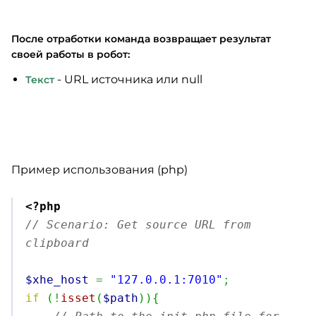
После отработки команда возвращает результат
своей работы в робот:
- URL источника или null
Текст
Пример использования (php)
<?php
// Scenario: Get source URL from 
clipboard
$xhe_host
=
"127.0.0.1:7010"
;
if
(
!
isset
(
$path
)
)
{