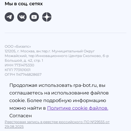
Мы в соц. сетях
ООО «Бизапс»
121205, г. Москва, вн.тер.г. Муниципальный Округ
Можайский, тер Инновационного Центра Сколково, б-р
Большой, д. 42, стр. 1
ИНН 7731475330
КПП 773101001
ОГРН 1147746828657
Продолжая использовать rpa-bot.ru, вы
соглашаетесь на использование файлов
cookie. Более подробную информацию
можно найти в
Политике cookie файлов.
Согласен
Реестровая запись в реестре российского ПО №29555 от
29.08.2025