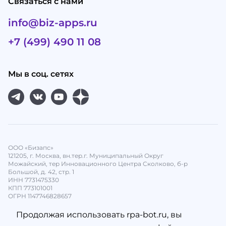
Связаться с нами
info@biz-apps.ru
+7 (499) 490 11 08
Мы в соц. сетях
ООО «Бизапс»
121205, г. Москва, вн.тер.г. Муниципальный Округ
Можайский, тер Инновационного Центра Сколково, б-р
Большой, д. 42, стр. 1
ИНН 7731475330
КПП 773101001
ОГРН 1147746828657
Продолжая использовать rpa-bot.ru, вы