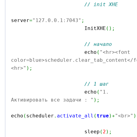
// init XHE
server
=
"127.0.0.1:7043"
;
			InitXHE
(
)
;
// начало
			echo
(
"<hr><font 
color=blue>scheduler.clear_tab_content</f
<hr>"
)
;
// 1 шаг
			echo
(
"1. 
Активировать все задачи : "
)
;
echo
(
scheduler
.
activate_all
(
true
)
+
"<br>"
)
			sleep
(
2
)
;