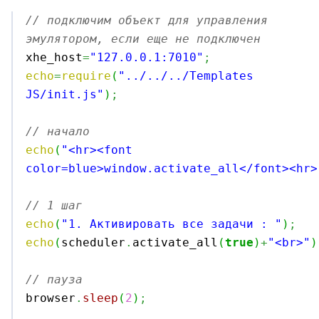
// подключим объект для управления 
эмулятором, если еще не подключен

xhe_host
=
"127.0.0.1:7010"
;
echo
=
require
(
"../../../Templates 
JS/init.js"
)
;
// начало
echo
(
"<hr><font 
color=blue>window.activate_all</font><hr>
// 1 шаг
echo
(
"1. Активировать все задачи : "
)
;
echo
(
scheduler
.
activate_all
(
true
)
+
"<br>"
)
// пауза

browser
.
sleep
(
2
)
;