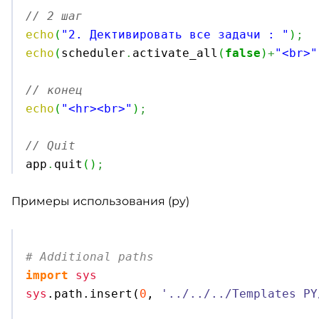
// 2 шаг
echo
(
"2. Дективировать все задачи : "
)
;
echo
(
scheduler
.
activate_all
(
false
)
+
"<br>"
// конец
echo
(
"<hr><br>"
)
;
// Quit

app
.
quit
(
)
;
Примеры использования (py)
# Additional paths
import
sys
sys
.
path
.
insert
(
0
, 
'../../../Templates PY