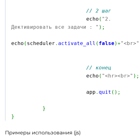
// 2 шаг
			echo
(
"2. 
Дективировать все задачи : "
)
;
echo
(
scheduler
.
activate_all
(
false
)
+
"<br>"
// конец
			echo
(
"<hr><br>"
)
;
			app
.
quit
(
)
;
}
}
Примеры использования (js)