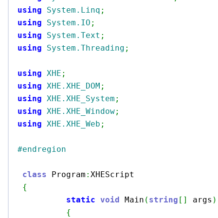
using
System.Linq
;
using
System.IO
;
using
System.Text
;
using
System.Threading
;
using
XHE
;
using
XHE.XHE_DOM
;
using
XHE.XHE_System
;
using
XHE.XHE_Window
;
using
XHE.XHE_Web
;
#endregion
class
 Program
:
XHEScript

{
static
void
 Main
(
string
[
]
 args
)
{