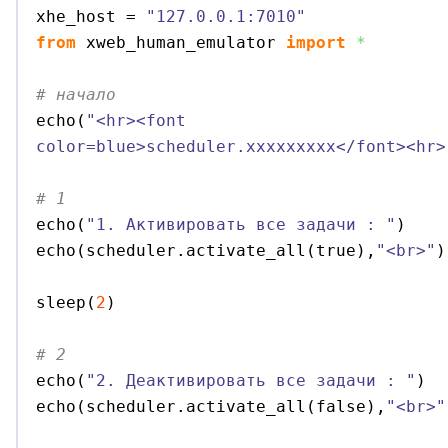
xhe_host = 
"127.0.0.1:7010"
from
 xweb_human_emulator 
import
*
# начало

echo
(
"<hr><font 
color=blue>scheduler.xxxxxxxxx</font><hr>
# 1 

echo
(
"1. Активировать все задачи : "
)
echo
(
scheduler.
activate_all
(
true
)
,
"<br>"
)
sleep
(
2
)
# 2 

echo
(
"2. Деактивировать все задачи : "
)
echo
(
scheduler.
activate_all
(
false
)
,
"<br>"