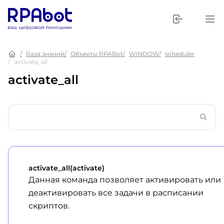
База знаний
Объекты RPABot
WINDOW
scheduler
activate_all
activate_all
activate_all(activate)
Данная команда позволяет активировать или
деактивировать все задачи в расписании
скриптов.