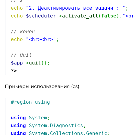
// 2 
echo
"2. Деактивировать все задачи : "
;
echo
$scheduler
->
activate_all
(
false
)
.
"<br
// конец
echo
"<hr><br>"
;
// Quit
$app
->
quit
(
)
;
?>
Примеры использования (cs)
#region using
using
System
;
using
System.Diagnostics
;
using
System.Collections.Generic
;