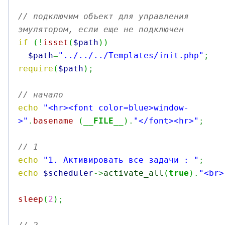
// подключим объект для управления 
эмулятором, если еще не подключен
if
(
!
isset
(
$path
)
)
$path
=
"../../../Templates/init.php"
;
require
(
$path
)
;
// начало
echo
"<hr><font color=blue>window-
>"
.
basename
(
__FILE__
)
.
"</font><hr>"
;
// 1 
echo
"1. Активировать все задачи : "
;
echo
$scheduler
->
activate_all
(
true
)
.
"<br>
sleep
(
2
)
;