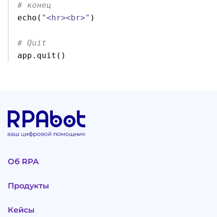
# конец

echo
(
"<hr><br>"
)
# Quit

app.
quit
(
)
Об RPA
Продукты
Кейсы