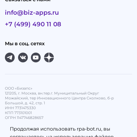
info@biz-apps.ru
+7 (499) 490 11 08
Мы в соц. сетях
ООО «Бизапс»
121205, г. Москва, вн.тер.г. Муниципальный Округ
Можайский, тер Инновационного Центра Сколково, б-р
Большой, д. 42, стр. 1
ИНН 7731475330
КПП 773101001
ОГРН 1147746828657
Продолжая использовать rpa-bot.ru, вы
соглашаетесь на использование файлов