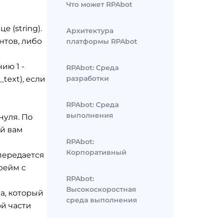
Что может RPAbot
 (string).
Архитектура
нтов, либо
платформы RPAbot
ию 1 -
RPAbot: Среда
разработки
text), если
RPAbot: Среда
выполнения
нуля. По
ый вам
RPAbot:
Корпоративный
передается
рейм с
RPAbot:
Высокоскоростная
ма, который
среда выполнения
ой части