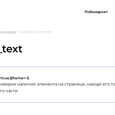
Робомаркет
 для всех
is_exist_by_inner_text
_text
=true,$frame=-1)
оверки наличия элемента на странице, находя его п
о части.