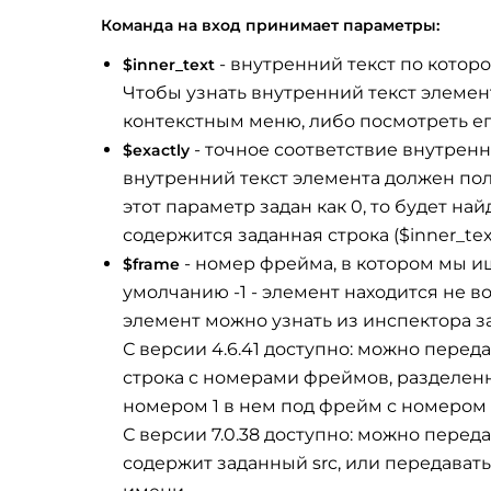
Команда на вход принимает параметры:
- внутренний текст по котор
$inner_text
Чтобы узнать внутренний текст элемен
контекстным меню, либо посмотреть ег
- точное соответствие внутренне
$exactly
внутренний текст элемента должен пол
этот параметр задан как 0, то будет н
содержится заданная строка ($inner_text
- номер фрейма, в котором мы ищ
$frame
умолчанию -1 - элемент находится не 
элемент можно узнать из инспектора з
С версии 4.6.41 доступно: можно пере
строка с номерами фреймов, разделенны
номером 1 в нем под фрейм с номером 
С версии 7.0.38 доступно: можно переда
содержит заданный src, или передавать