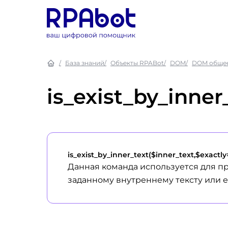
База знаний
Объекты RPABot
DOM
DOM общее
is_exist_by_inner
is_exist_by_inner_text($inner_text,$exactly
Данная команда используется для пр
заданному внутреннему тексту или ег