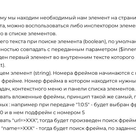
ому мы находим необходимый нам элемент на странице
та, можно воспользоваться либо инспектором элеме
о в списке элементов.
го текста при поиске элемента (boolean), по умолчан
ностью совпадать с переданным параметром ($inner_
айден первый элемент во внутренним тексте которого
).
ем элемент (string). Номера фреймов начинаются с 
во фрейме. Номер фрейма в котором находится нужн
адач, контекстного меню и панели списка элементов.
давать вложенные фреймы, принцип такой же самый, 
х : например при передаче "1:0:5" - будет выбран ф
0 и в нем подфрейм с номером 5
вать "url=>XXX", тогда будет произведен поиск фрей
 "name=>XXX" - тогда будет поиск фрейма, по заданн