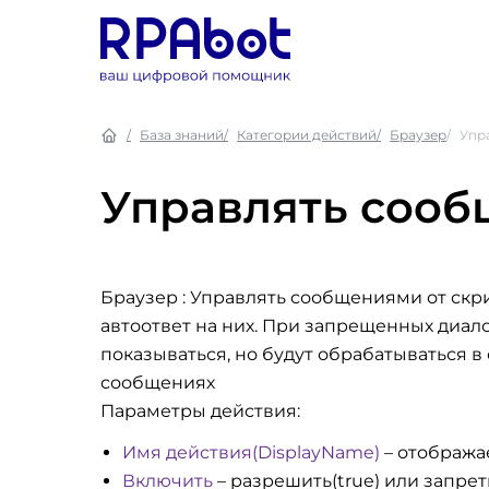
База знаний
Категории действий
Браузер
Упр
Управлять сооб
Браузер : Управлять сообщениями от скр
автоответ на них. При запрещенных диало
показываться, но будут обрабатываться 
сообщениях
Параметры действия:
Имя действия(DisplayName)
– отобража
Включить
– разрешить(true) или запрет