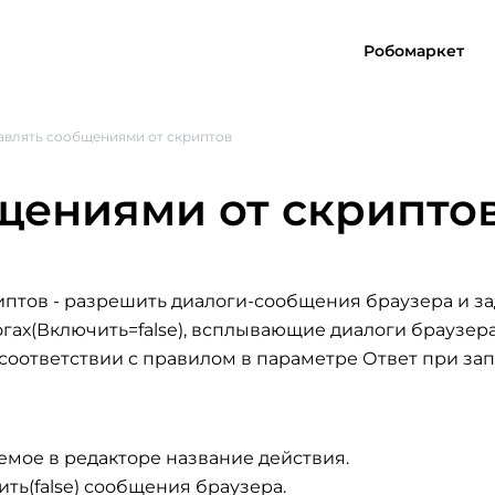
Робомаркет
авлять сообщениями от скриптов
щениями от скрипто
иптов
- разрешить диалоги-сообщения браузера и за
гах(Включить=false), всплывающие диалоги браузера
в соответствии с правилом в параметре Ответ при з
емое в редакторе название действия.
ить(false) сообщения браузера.