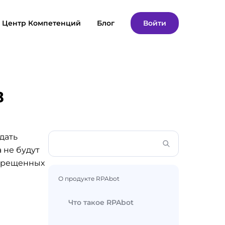
Центр Компетенций
Блог
Войти
в
дать
 не будут
апрещенных
О продукте RPAbot
Что такое RPAbot