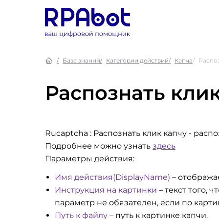
База знаний
Категории действий
Капча
Распоз
Распознать клик
Rucaptcha : Распознать клик капчу
- распо
Подробнее можно узнать
здесь
Параметры действия:
Имя действия(DisplayName)
– отобража
Инструкция на картинки
– текст того, 
параметр не обязателен, если по карти
Путь к файлу
– путь к картинке капчи.