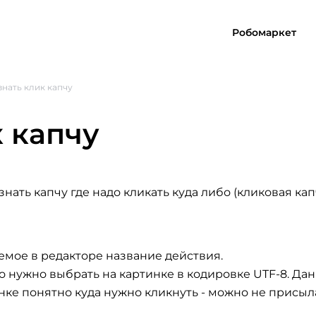
Робомаркет
нать клик капчу
 капчу
знать капчу где надо кликать куда либо (кликовая кап
емое в редакторе название действия.
что нужно выбрать на картинке в кодировке UTF-8. Да
нке понятно куда нужно кликнуть - можно не присыла