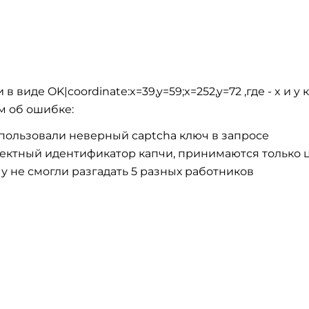
 в виде OK|coordinate:x=39,y=59;x=252,y=72 ,где - x и 
м об ошибке:
ользовали неверный captcha ключ в запросе
ктный идентификатор капчи, принимаются только
не смогли разгадать 5 разных работников