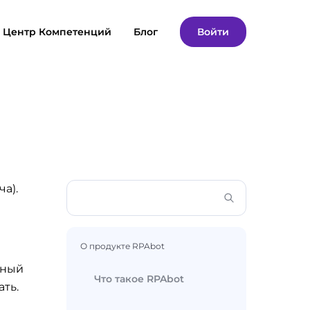
Центр Компетенций
Блог
Войти
ча).
О продукте RPAbot
нный
Что такое RPAbot
ть.