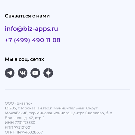
Связаться с нами
info@biz-apps.ru
+7 (499) 490 11 08
Мы в соц. сетях
ООО «Бизапс»
121205, г. Москва, вн.тер.г. Муниципальный Округ
Можайский, тер Инновационного Центра Сколково, б-р
Большой, д. 42, стр. 1
ИНН 7731475330
КПП 773101001
ОГРН 1147746828657