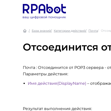
База знаний
Категории действий
Почта
Отсое
Отсоединится о
Почта : Отсоединится от POP3 сервера
- о
Параметры действия:
Имя действия(DisplayName)
– отобража
Результат выполнения действия: