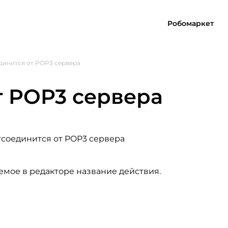
Робомаркет
динится от POP3 сервера
т POP3 сервера
тсоединится от POP3 сервера
емое в редакторе название действия.