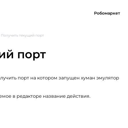
Робомаркет
Получить текущий порт
ий порт
олучить порт на котором запущен хуман эмулятор
емое в редакторе название действия.