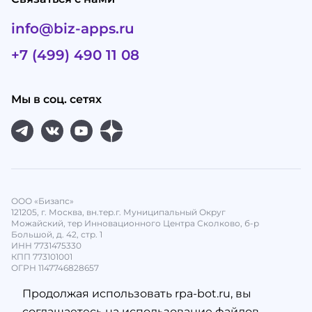
info@biz-apps.ru
+7 (499) 490 11 08
Мы в соц. сетях
ООО «Бизапс»
121205, г. Москва, вн.тер.г. Муниципальный Округ
Можайский, тер Инновационного Центра Сколково, б-р
Большой, д. 42, стр. 1
ИНН 7731475330
КПП 773101001
ОГРН 1147746828657
Продолжая использовать rpa-bot.ru, вы
соглашаетесь на использование файлов