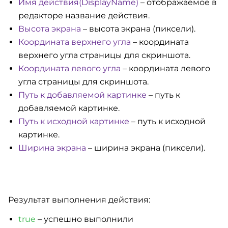
Имя действия(DisplayName)
– отображаемое в
редакторе название действия.
Высота экрана
– высота экрана (пиксели).
Координата верхнего угла
– координата
верхнего угла страницы для скриншота.
Координата левого угла
– координата левого
угла страницы для скриншота.
Путь к добавляемой картинке
– путь к
добавляемой картинке.
Путь к исходной картинке
– путь к исходной
картинке.
Ширина экрана
– ширина экрана (пиксели).
Результат выполнения действия:
true
– успешно выполнили