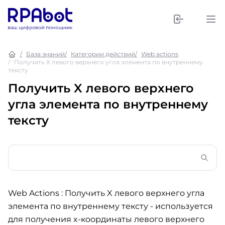
База знаний
Категории действий
Web actions
Получить X левого верхнего угла элемента по внутреннему
тексту
Получить X левого верхнего
угла элемента по внутреннему
тексту
Web Actions : Получить X левого верхнего угла
элемента по внутреннему тексту
- используется
для получения x-координаты левого верхнего