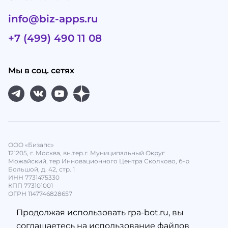
info@biz-apps.ru
+7 (499) 490 11 08
Мы в соц. сетях
ООО «Бизапс»
121205, г. Москва, вн.тер.г. Муниципальный Округ
Можайский, тер Инновационного Центра Сколково, б-р
Большой, д. 42, стр. 1
ИНН 7731475330
КПП 773101001
ОГРН 1147746828657
Продолжая использовать rpa-bot.ru, вы
соглашаетесь на использование файлов