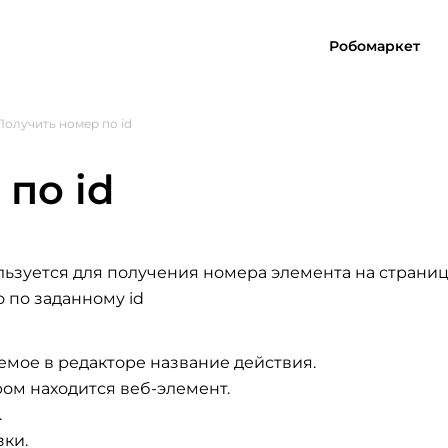
Робомаркет
Получить номер по id
по id
льзуется для получения номера элемента на страни
о по заданному id
емое в редакторе название действия.
ром находится веб-элемент.
.
зки.