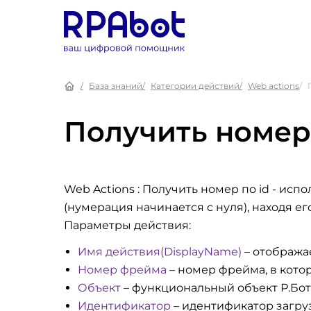
База знаний
Категории действий
Web actions
Получить номер 
Web Actions : Получить номер по id
- испо
(нумерация начинается с нуля), находя ег
Параметры действия:
Имя действия(DisplayName)
– отобража
Номер фрейма
– номер фрейма, в кото
Объект
– функциональный объект Р.Бот
Идентификатор
– идентификатор загру