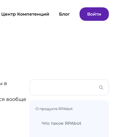
Центр Компетенций
Блог
Войти
ы в
тся вообще
О продукте RPAbot
Что такое RPAbot