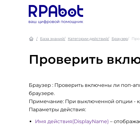
База знаний
Категории действий
Браузер
Про
Проверить вклю
Браузер : Проверить включены ли поп-а
браузере.
Примечание: При выключенной опции - кл
Параметры действия:
Имя действия(DisplayName)
– отобража