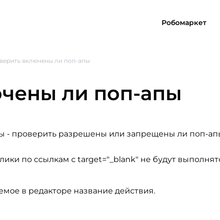
Робомаркет
верить включены ли поп-апы
чены ли поп-апы
пы
- проверить разрешены или запрещены ли поп-ап
ики по ссылкам с target="_blank" не будут выполня
емое в редакторе название действия.