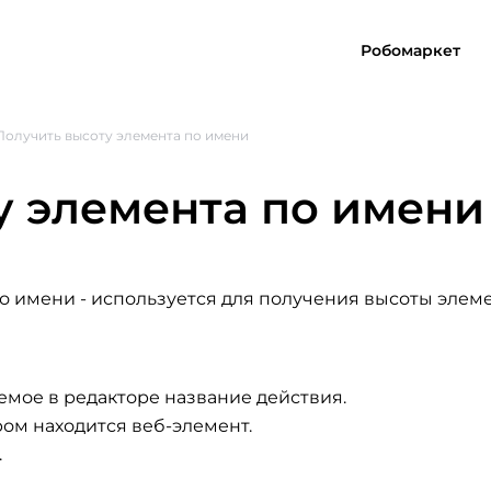
Робомаркет
Получить высоту элемента по имени
у элемента по имени
по имени
- используется для получения высоты элеме
емое в редакторе название действия.
ром находится веб-элемент.
.