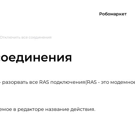
Робомаркет
Отключить все соединения
соединения
- разорвать все RAS подключения(RAS - это модемно
емое в редакторе название действия.