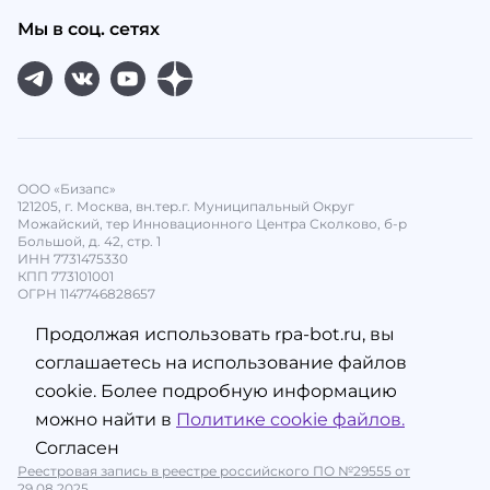
Мы в соц. сетях
ООО «Бизапс»
121205, г. Москва, вн.тер.г. Муниципальный Округ
Можайский, тер Инновационного Центра Сколково, б-р
Большой, д. 42, стр. 1
ИНН 7731475330
КПП 773101001
ОГРН 1147746828657
Продолжая использовать rpa-bot.ru, вы
соглашаетесь на использование файлов
cookie. Более подробную информацию
можно найти в
Политике cookie файлов.
Согласен
Реестровая запись в реестре российского ПО №29555 от
29.08.2025