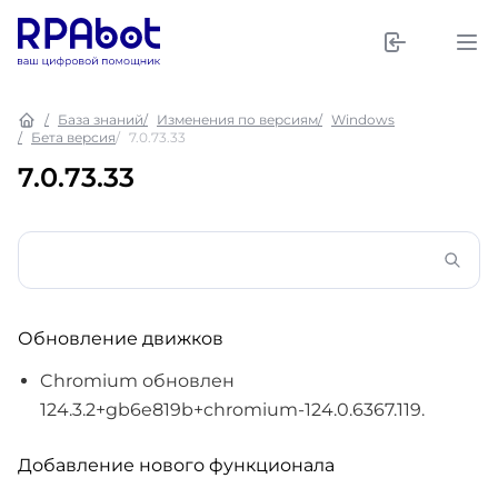
База знаний
Изменения по версиям
Windows
Бета версия
7.0.73.33
7.0.73.33
Обновление движков
Chromium обновлен
124.3.2+gb6e819b+chromium-124.0.6367.119.
Добавление нового функционала