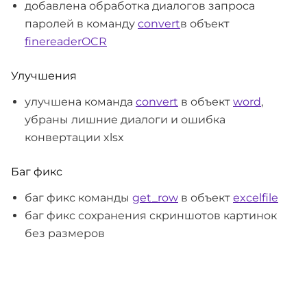
добавлена обработка диалогов запроса
паролей в команду
convert
в объект
finereaderOCR
Улучшения
улучшена команда
convert
в объект
word
,
убраны лишние диалоги и ошибка
конвертации xlsx
Баг фикс
баг фикс команды
get_row
в объект
excelfile
баг фикс сохранения скриншотов картинок
без размеров