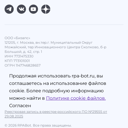
ООО «Бизапс»
121205, г. Москва, вн.тер.г. Муниципальный Округ
Можайский, тер Инновационного Центра Сколково, б-р
Большой, д. 42, стр. 1
ИНН 7731475330
КПП 773101001
ОГРН 1147746828657
Продолжая использовать rpa-bot.ru, вы
соглашаетесь на использование файлов
cookie. Более подробную информацию
можно найти в
Политике cookie файлов.
Согласен
Реестровая запись в реестре российского ПО №29555 от
29.08.2025
© 2026 RPABot. Все права защищены.