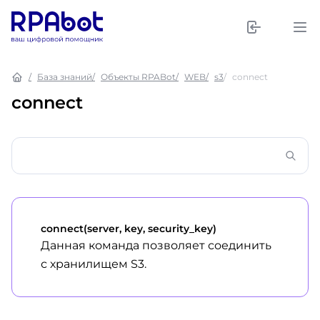
База знаний
Объекты RPABot
WEB
s3
connect
connect
connect(server, key, security_key)
Данная команда позволяет соединить
с хранилищем S3.