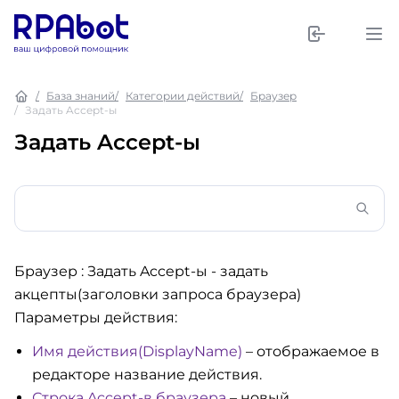
База знаний
Категории действий
Браузер
Задать Accept-ы
Задать Accept-ы
Браузер : Задать Accept-ы
- задать
акцепты(заголовки запроса браузера)
Параметры действия:
Имя действия(DisplayName)
– отображаемое в
редакторе название действия.
Строка Accept-в браузера
– новый