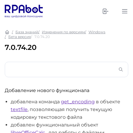
База знаний
Изменения по версиям
Windows
Бета версия
7.0.74.20
7.0.74.20
Добавление нового функционала
добавлена команда
get_encoding
в объекте
textfile
, позволяющая получить текущую
кодировку текстового файла
добавлен функциональный объект
libreOfficeCalc
, для работы с файлами,