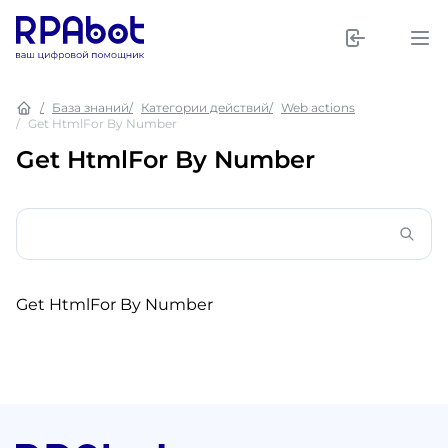
База знаний
Категории действий
Web actions
Get HtmlFor By Number
Get HtmlFor By Number
Get HtmlFor By Number