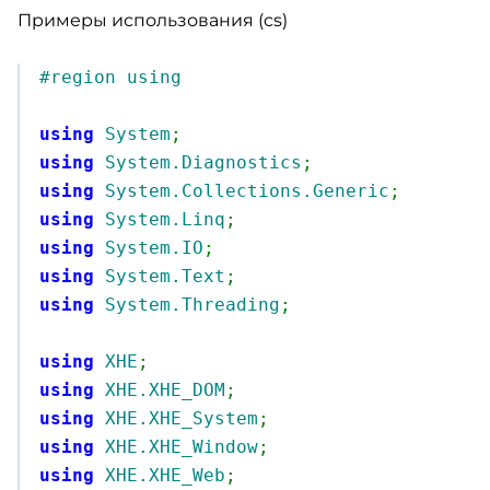
Примеры использования (cs)
#region using
using
System
;
using
System.Diagnostics
;
using
System.Collections.Generic
;
using
System.Linq
;
using
System.IO
;
using
System.Text
;
using
System.Threading
;
using
XHE
;
using
XHE.XHE_DOM
;
using
XHE.XHE_System
;
using
XHE.XHE_Window
;
using
XHE.XHE_Web
;