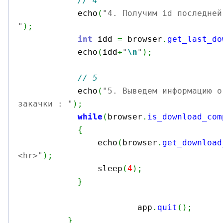
// 4
            echo
(
"4. Получим id последней
"
)
;
int
 idd 
=
 browser
.
get_last_do
            echo
(
idd
+
"
\n
"
)
;
// 5
            echo
(
"5. Выведем информацию о
закачки : "
)
;
while
(
browser
.
is_download_com
{
                echo
(
browser
.
get_download
<hr>"
)
;

                sleep
(
4
)
;
}
			app
.
quit
(
)
;
}