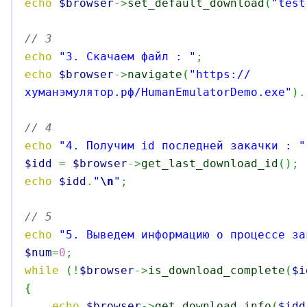
echo
$browser
->
set_default_download
(
"test
// 3
echo
"3. Скачаем файл : "
;
echo
$browser
->
navigate
(
"https://
хуманэмулятор.рф/HumanEmulatorDemo.exe"
)
.
// 4
echo
"4. Получим id последней закачки : "
$idd
=
$browser
->
get_last_download_id
(
)
;
echo
$idd
.
"
\n
"
;
// 5
echo
"5. Выведем информацию о процессе за
$num
=
0
;
while
(
!
$browser
->
is_download_complete
(
$i
{
echo
$browser
->
get_download_info
(
$idd