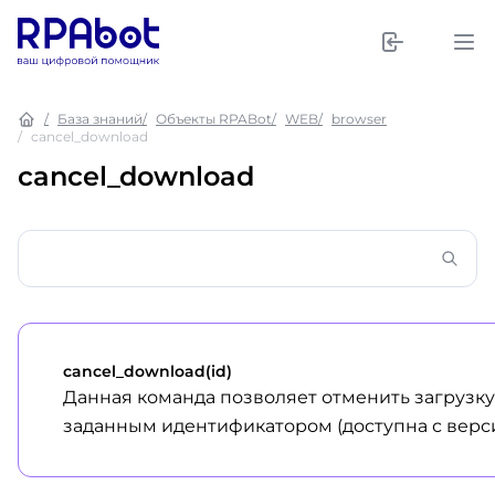
База знаний
Объекты RPABot
WEB
browser
cancel_download
cancel_download
cancel_download(id)
Данная команда позволяет отменить загрузку
заданным идентификатором (доступна с версии