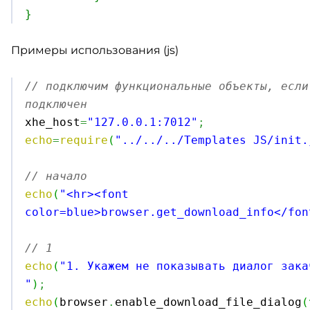
}
Примеры использования (js)
// подключим функциональные объекты, если
подключен

xhe_host
=
"127.0.0.1:7012"
;
echo
=
require
(
"../../../Templates JS/init.
// начало
echo
(
"<hr><font 
color=blue>browser.get_download_info</fon
// 1 
echo
(
"1. Укажем не показывать диалог зака
"
)
;
echo
(
browser
.
enable_download_file_dialog
(