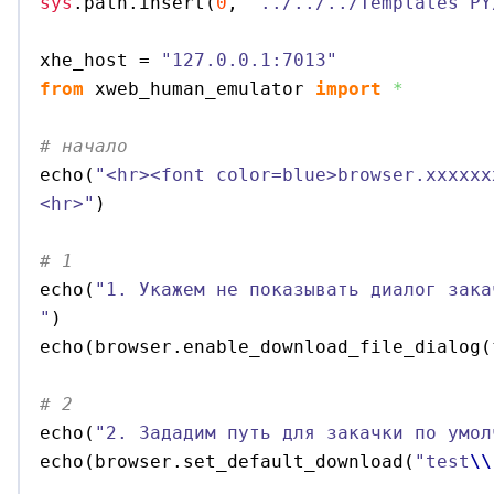
sys
.
path
.
insert
(
0
, 
'../../../Templates PY
xhe_host = 
"127.0.0.1:7013"
from
 xweb_human_emulator 
import
*
# начало

echo
(
"<hr><font color=blue>browser.xxxxxx
<hr>"
)
# 1 

echo
(
"1. Укажем не показывать диалог зака
"
)

echo
(
browser.
enable_download_file_dialog
(
# 2 

echo
(
"2. Зададим путь для закачки по умол
echo
(
browser.
set_default_download
(
"test
\\