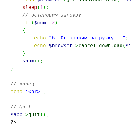
sleep
(
1
)
;
// остановим загрузу
if
(
$num
==
2
)
{
echo
"6. Остановим загрузку : "
;
echo
$browser
->
cancel_download
(
$i
}
$num
++;
}
// конец
echo
"<br>"
;
// Quit
$app
->
quit
(
)
;
?>