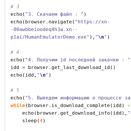
# 3

echo
(
"3. Скачаем файл : "
)
echo
(
browser.
navigate
(
"https://xn-
-80awbbeioodeq4h3a.xn--
p1ai/HumanEmulatorDemo.exe"
)
,
"
\n
"
)
# 4

echo
(
"4. Получим id последней закачки : "
idd = browser.
get_last_download_id
(
)
echo
(
idd,
"
\n
"
)
# 5

echo
(
"5. Выведем информацию о процессе за
while
(
browser.
is_download_complete
(
idd
)
<
    echo
(
browser.
get_download_info
(
idd
)
,
"
    sleep
(
4
)