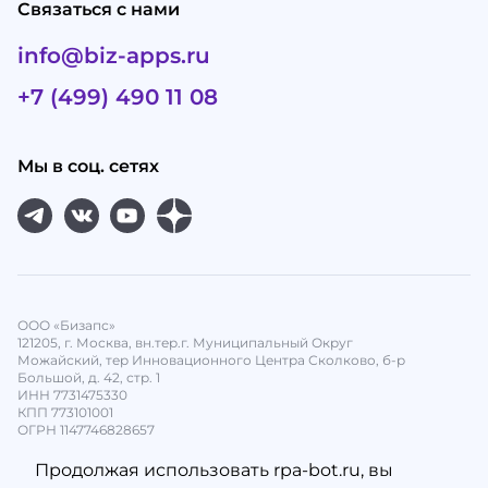
Связаться с нами
info@biz-apps.ru
+7 (499) 490 11 08
Мы в соц. сетях
ООО «Бизапс»
121205, г. Москва, вн.тер.г. Муниципальный Округ
Можайский, тер Инновационного Центра Сколково, б-р
Большой, д. 42, стр. 1
ИНН 7731475330
КПП 773101001
ОГРН 1147746828657
Продолжая использовать rpa-bot.ru, вы