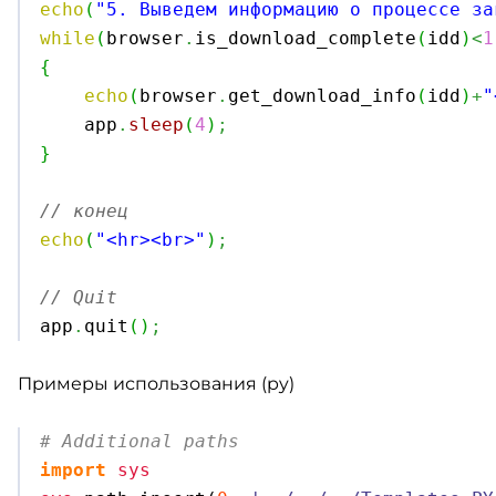
echo
(
"5. Выведем информацию о процессе за
while
(
browser
.
is_download_complete
(
idd
)
<
1
{
echo
(
browser
.
get_download_info
(
idd
)
+
"
    app
.
sleep
(
4
)
;
}
// конец
echo
(
"<hr><br>"
)
;
// Quit

app
.
quit
(
)
;
Примеры использования (py)
# Additional paths
import
sys