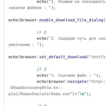
            echo
(
"1. Укажем не показывать
закачки файлов : "
)
;
echo
(
browser
.
enable_download_file_dialog
(
// 2 
            echo
(
"2. Зададим путь для зак
умолчанию : "
)
;
echo
(
browser
.
set_default_download
(
"test
\\
// 3
            echo
(
"3. Скачаем файл : "
)
;
            echo
(
browser
.
navigate
(
"https:
-80awbbeioodeq4h3a.xn--
p1ai/HumanEmulatorDemo.exe"
)
+
"
\n
"
)
;