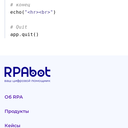
# конец

echo
(
"<hr><br>"
)
# Quit

app.
quit
(
)
Об RPA
Продукты
Кейсы