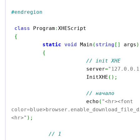
#endregion
class
 Program
:
XHEScript

{
static
void
 Main
(
string
[
]
 args
)
{
// init XHE
			server
=
"127.0.0.1
			InitXHE
(
)
;
// начало
			echo
(
"<hr><font 
color=blue>browser.enable_download_file_d
<hr>"
)
;
// 1 