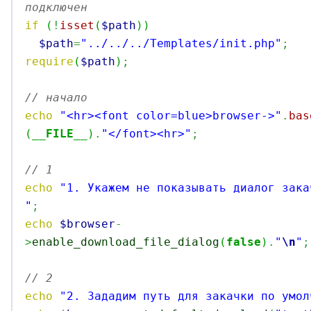
подключен
if
(
!
isset
(
$path
)
)
$path
=
"../../../Templates/init.php"
;
require
(
$path
)
;
// начало
echo
"<hr><font color=blue>browser->"
.
bas
(
__FILE__
)
.
"</font><hr>"
;
// 1 
echo
"1. Укажем не показывать диалог зака
"
;
echo
$browser
-
>
enable_download_file_dialog
(
false
)
.
"
\n
"
;
// 2 
echo
"2. Зададим путь для закачки по умол