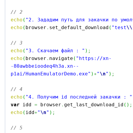
// 2 
echo
(
"2. Зададим путь для закачки по умол
echo
(
browser
.
set_default_download
(
"test
\\
// 3
echo
(
"3. Скачаем файл : "
)
;
echo
(
browser
.
navigate
(
"https://xn-
-80awbbeioodeq4h3a.xn--
p1ai/HumanEmulatorDemo.exe"
)
+
"
\n
"
)
;
// 4
echo
(
"4. Получим id последней закачки : "
var
 idd 
=
 browser
.
get_last_download_id
(
)
;
echo
(
idd
+
"
\n
"
)
;
// 5