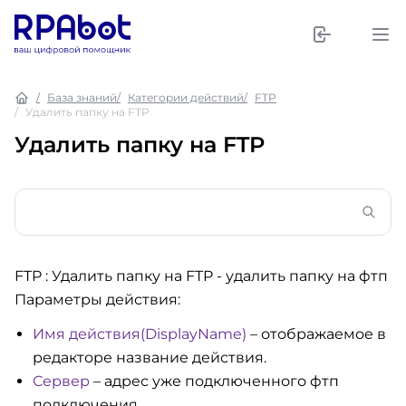
База знаний
Категории действий
FTP
Удалить папку на FTP
Удалить папку на FTP
FTP : Удалить папку на FTP
- удалить папку на фтп
Параметры действия:
Имя действия(DisplayName)
– отображаемое в
редакторе название действия.
Сервер
– адрес уже подключенного фтп
подключения.