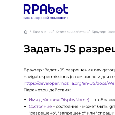
База знаний
Категории действий
Браузер
Зада
Задать JS разре
Браузер : Задать JS разрешения navigator.
navigator.permissions (в том числе и для
https://developer.mozilla.org/en-US/docs/W
Параметры действия:
Имя действия(DisplayName)
– отобража
Состояние
– состояние - может быть 'gra
"разрешено", "запрещено" или "спрашив