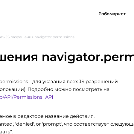
Робомаркет
ть JS разрешения navigator.permissions
шения navigator.perm
permissions
- для указания всех JS разрешений
 геолокации). Подробно можно посмотреть на
eb/API/Permissions_API
емое в редакторе название действия.
nted', 'denied', or 'prompt', что соответствует следую
ать".