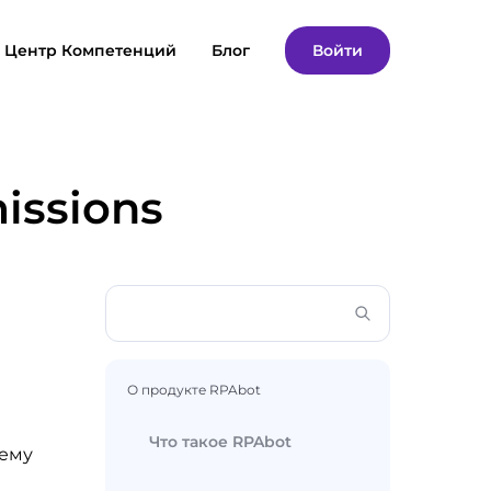
Центр Компетенций
Блог
Войти
issions
О продукте RPAbot
Что такое RPAbot
щему