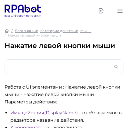
База знаний
Категории действий
Мышь
Нажатие левой кнопки мыши
Нажатие левой кнопки мыши
Работа с UI элементами : Нажатие левой кнопки
мыши
- нажатие левой кнопки мыши
Параметры действия:
Имя действия(DisplayName)
– отображаемое в
редакторе название действия.
X координата
– x - координата.