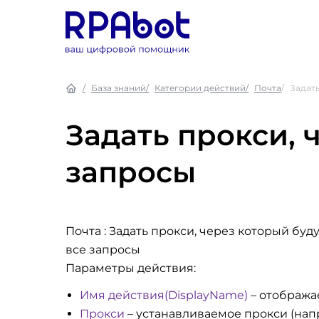
База знаний
Категории действий
Почта
Задать
Задать прокси, 
запросы
Почта : Задать прокси, через который буд
все запросы
Параметры действия:
Имя действия(DisplayName)
– отобража
Прокси
– устанавливаемое прокси (напри