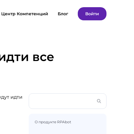
Центр Компетенций
Блог
Войти
идти все
удут идти
О продукте RPAbot