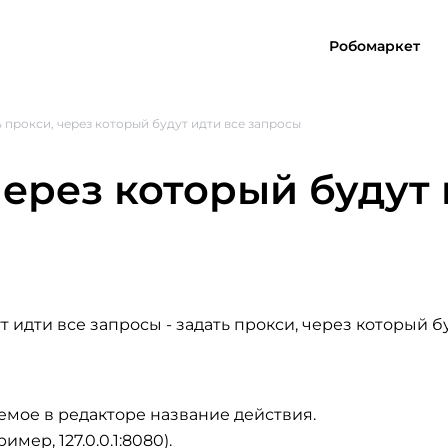
Робомаркет
 прокси, через который будут идти все запросы
через который будут 
ут идти все запросы
- задать прокси, через который б
емое в редакторе название действия.
мер, 127.0.0.1:8080).