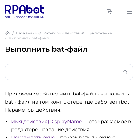
База знаний
Категории действий
Приложение
Выполнить bat-файл
Выполнить bat-файл
Приложение : Выполнить bat-файл
- выполнить
bat - файл на том компьютере, где работает rbot
Параметры действия:
Имя действия(DisplayName)
– отображаемое в
редакторе название действия.
Показывать окно
– показывать ли окно с