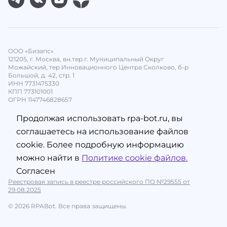
ООО «Бизапс»
121205, г. Москва, вн.тер.г. Муниципальный Округ
Можайский, тер Инновационного Центра Сколково, б-р
Большой, д. 42, стр. 1
ИНН 7731475330
КПП 773101001
ОГРН 1147746828657
Продолжая использовать rpa-bot.ru, вы
соглашаетесь на использование файлов
cookie. Более подробную информацию
можно найти в
Политике cookie файлов.
Согласен
Реестровая запись в реестре российского ПО №29555 от
29.08.2025
© 2026 RPABot. Все права защищены.