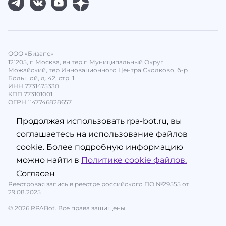
ООО «Бизапс»
121205, г. Москва, вн.тер.г. Муниципальный Округ
Можайский, тер Инновационного Центра Сколково, б-р
Большой, д. 42, стр. 1
ИНН 7731475330
КПП 773101001
ОГРН 1147746828657
Продолжая использовать rpa-bot.ru, вы
соглашаетесь на использование файлов
cookie. Более подробную информацию
можно найти в
Политике cookie файлов.
Согласен
Реестровая запись в реестре российского ПО №29555 от
29.08.2025
© 2026 RPABot. Все права защищены.