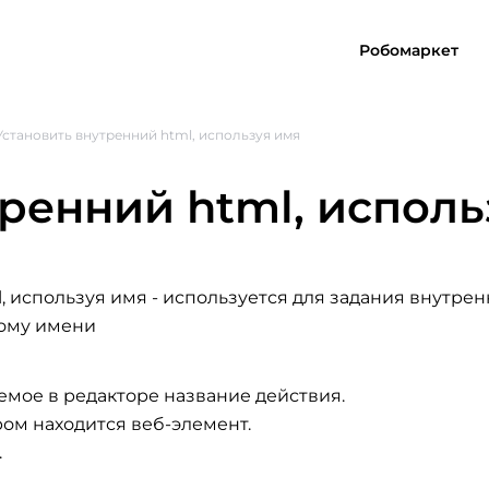
Робомаркет
Установить внутренний html, используя имя
ренний html, исполь
l, используя имя
- используется для задания внутрен
ному имени
емое в редакторе название действия.
ром находится веб-элемент.
.