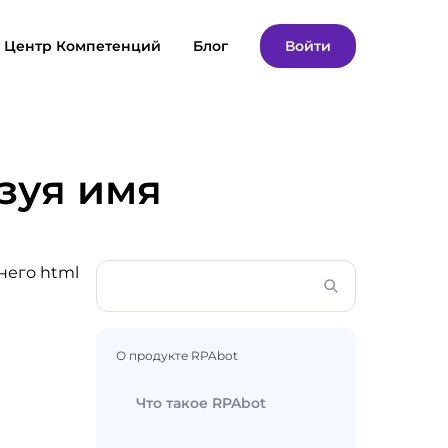
Центр Компетенций
Блог
Войти
зуя имя
него html
О продукте RPAbot
Что такое RPAbot