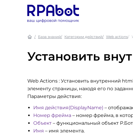
База знаний
Категории действий
Web actions
Установить внут
Web Actions : Установить внутренний htm
элементу страницы, находя его по задан
Параметры действия:
Имя действия(DisplayName)
– отобража
Номер фрейма
– номер фрейма, в кото
Объект
– функциональный объект Р.Бот
Имя
– имя элемента.