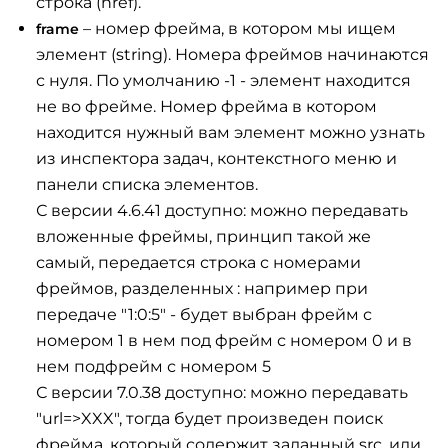
строка (href).
– номер фрейма, в котором мы ищем
frame
элемент (string). Номера фреймов начинаются
с нуля. По умолчанию -1 - элемент находится
не во фрейме. Номер фрейма в котором
находится нужный вам элемент можно узнать
из инспектора задач, контекстного меню и
панели списка элементов.
С версии 4.6.41 доступно: можно передавать
вложенные фреймы, принцип такой же
самый, передается строка с номерами
фреймов, разделенных : например при
передаче "1:0:5" - будет выбран фрейм с
номером 1 в нем под фрейм с номером 0 и в
нем подфрейм с номером 5
С версии 7.0.38 доступно: можно передавать
"url=>XXX", тогда будет произведен поиск
фрейма, который содержит заданный src, или