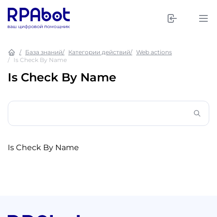
База знаний
Категории действий
Web actions
Is Check By Name
Is Check By Name
Is Check By Name